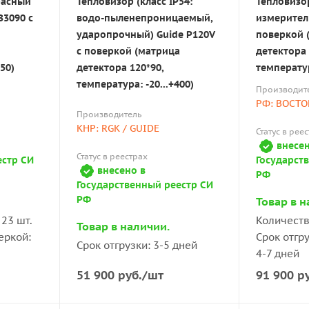
расный
Тепловизор (класс IP54:
Тепловизо
В3090 с
водо-пыленепроницаемый,
измерител
ударопрочный) Guide P120V
поверкой 
с поверкой (матрица
детектора 
50)
детектора 120*90,
температур
температура: -20...+400)
Производит
РФ: ВОСТО
Производитель
КНР: RGK / GUIDE
Статус в рее
внесен
Статус в реестрах
естр СИ
Государст
внесено в
РФ
Государственный реестр СИ
РФ
Товар в н
23 шт.
Количеств
Товар в наличии.
еркой:
Срок отгр
Срок отгрузки: 3-5 дней
4-7 дней
51 900
руб.
/шт
91 900
ру