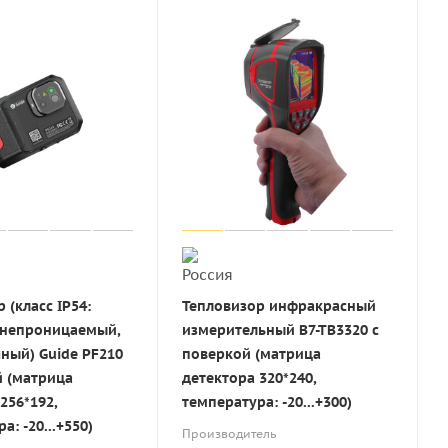
 (класс IP54:
Тепловизор инфракрасный
непроницаемый,
измерительный В7-ТВ3320 с
ный) Guide PF210
поверкой (матрица
й (матрица
детектора 320*240,
256*192,
температура: -20...+300)
а: -20...+550)
Производитель