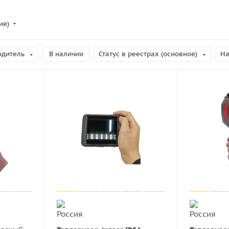
ие)
одитель
В наличии
Статус в реестрах (основное)
На