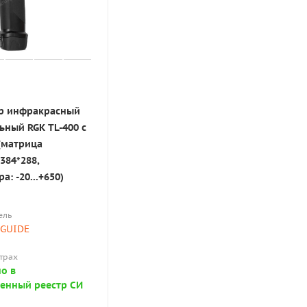
р инфракрасный
ьный RGK TL-400 с
(матрица
384*288,
а: -20...+650)
ель
 GUIDE
страх
о в
венный реестр СИ