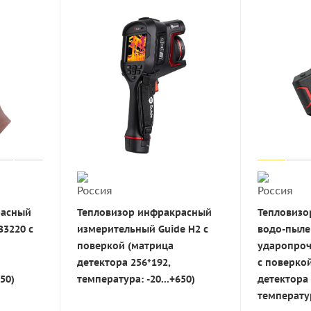
расный
Тепловизор инфракрасный
Тепловизор
В3220 с
измерительный Guide H2 с
водо-пыле
поверкой (матрица
ударопроч
детектора 256*192,
с поверко
50)
температура: -20...+650)
детектора 
температур