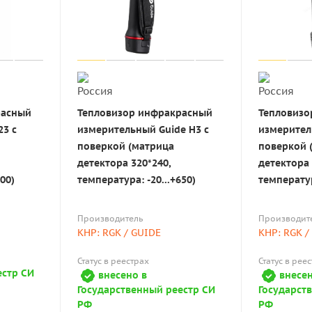
расный
Тепловизор инфракрасный
Тепловизо
23 с
измерительный Guide H3 с
измерител
поверкой (матрица
поверкой 
детектора 320*240,
детектора 
00)
температура: -20...+650)
температур
Производитель
Производит
КНР: RGK / GUIDE
КНР: RGK /
Статус в реестрах
Статус в рее
естр СИ
внесено в
внесен
Государственный реестр СИ
Государст
РФ
РФ