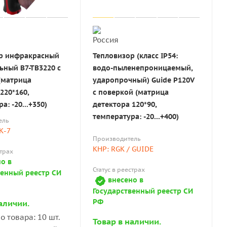
р инфракрасный
Тепловизор (класс IP54:
ьный В7-ТВ3220 с
водо-пыленепроницаемый,
(матрица
ударопрочный) Guide P120V
220*160,
с поверкой (матрица
а: -20...+350)
детектора 120*90,
температура: -20...+400)
ель
К-7
Производитель
КНР: RGK / GUIDE
страх
о в
Статус в реестрах
венный реестр СИ
внесено в
Государственный реестр СИ
РФ
аличии.
о товара: 10 шт.
Товар в наличии.