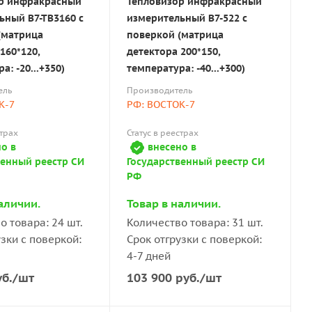
р инфракрасный
Тепловизор инфракрасный
ьный В7-ТВ3160 с
измерительный В7-522 с
(матрица
поверкой (матрица
160*120,
детектора 200*150,
а: -20...+350)
температура: -40...+300)
ель
Производитель
К-7
РФ: ВОСТОК-7
страх
Статус в реестрах
о в
внесено в
венный реестр СИ
Государственный реестр СИ
РФ
аличии.
Товар в наличии.
о товара: 24 шт.
Количество товара: 31 шт.
узки с поверкой:
Срок отгрузки с поверкой:
4-7 дней
б.
/шт
103 900
руб.
/шт