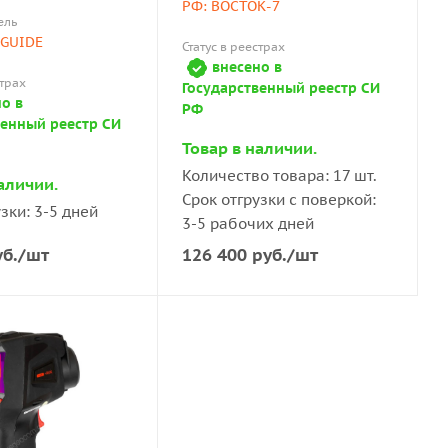
РФ: ВОСТОК-7
ель
 GUIDE
Статус в реестрах
внесено в
страх
Государственный реестр СИ
о в
РФ
венный реестр СИ
Товар в наличии.
Количество товара: 17 шт.
аличии.
Срок отгрузки с поверкой:
зки: 3-5 дней
3-5 рабочих дней
б.
/шт
126 400
руб.
/шт