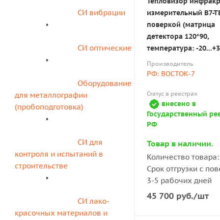
Тепловизор инфрак
СИ вибрации
измерительный В7-Т
поверкой (матрица
детектора 120*90,
СИ оптические
температура: -20...+3
Производитель
РФ: ВОСТОК-7
Оборудование 
Статус в реестрах
для металлографии 
внесено в
(пробоподготовка)
Государственный ре
РФ
СИ для 
Товар в наличии.
контроля и испытаний в 
Количество товара: 
строительстве
Срок отгрузки с пов
3-5 рабочих дней
45 700
руб.
/шт
СИ лако-
красочных материалов и 