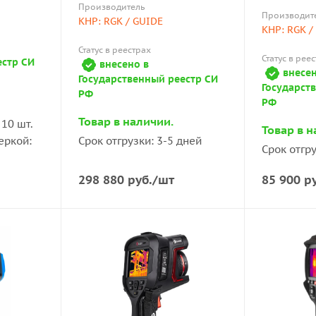
Производитель
Производит
КНР: RGK / GUIDE
КНР: RGK /
Статус в реестрах
Статус в рее
естр СИ
внесено в
внесен
Государственный реестр СИ
Государст
РФ
РФ
Товар в наличии.
10 шт.
Товар в н
еркой:
Срок отгрузки: 3-5 дней
Срок отгру
298 880
руб.
/шт
85 900
ру