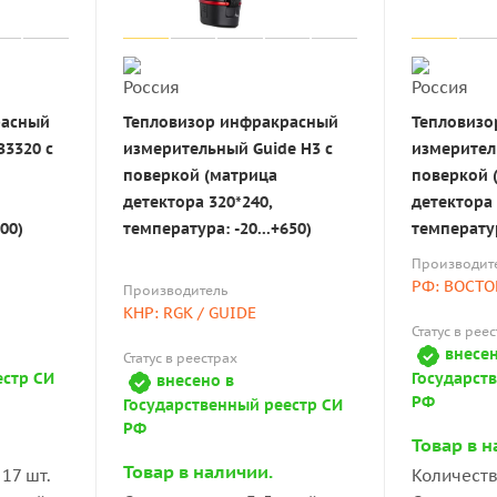
расный
Тепловизор инфракрасный
Тепловизо
В3320 с
измерительный Guide H3 с
измерител
поверкой (матрица
поверкой 
детектора 320*240,
детектора 
00)
температура: -20...+650)
температур
Производит
РФ: ВОСТО
Производитель
КНР: RGK / GUIDE
Статус в рее
внесен
Статус в реестрах
естр СИ
Государст
внесено в
РФ
Государственный реестр СИ
РФ
Товар в н
Товар в наличии.
17 шт.
Количеств