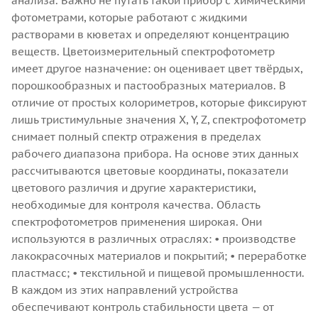
анализа.
Важно не путать такой прибор с химическими
фотометрами, которые работают с жидкими
растворами в кюветах и определяют концентрацию
веществ. Цветоизмерительный спектрофотометр
имеет другое назначение: он оценивает цвет твёрдых,
порошкообразных и пастообразных материалов.
В
отличие от простых колориметров, которые фиксируют
лишь тристимульные значения X, Y, Z, спектрофотометр
снимает полный спектр отражения в пределах
рабочего диапазона прибора. На основе этих данных
рассчитываются цветовые координаты, показатели
цветового различия и другие характеристики,
необходимые для контроля качества.
Область
спектрофотометров применения широкая. Они
используются в различных отраслях:
• производстве
лакокрасочных материалов и покрытий;
• переработке
пластмасс;
• текстильной и пищевой промышленности.
В каждом из этих направлений устройства
обеспечивают контроль стабильности цвета — от