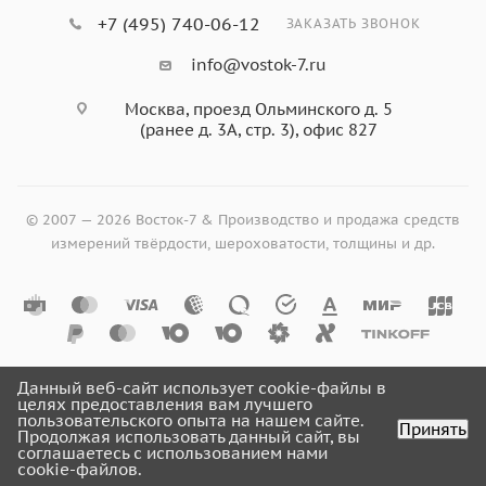
+7 (495) 740-06-12
ЗАКАЗАТЬ ЗВОНОК
info@vostok-7.ru
Москва, проезд Ольминского д. 5
(ранее д. 3А, стр. 3), офис 827
© 2007 — 2026 Восток-7 & Производство и продажа средств
измерений твёрдости, шероховатости, толщины и др.
Данный веб-сайт использует cookie-файлы в
целях предоставления вам лучшего
пользовательского опыта на нашем сайте.
Принять
Продолжая использовать данный сайт, вы
соглашаетесь с использованием нами
cookie-файлов.
Главная
Кабинет
Корзина
Избранные
Сравнение
Каталог