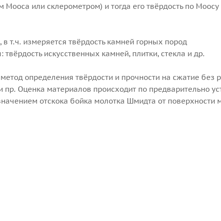
 Мооса или склерометром) и тогда его твёрдость по Моосу в
 в т.ч. измеряется твёрдость камней горных пород
 твёрдость искусственных камней, плитки, стекла и др.
метод определения твёрдости и прочности на сжатие без 
а и пр. Оценка материалов происходит по предварительно 
начением отскока бойка молотка Шмидта от поверхности 