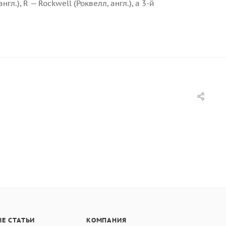
.), R — Rockwell (Роквелл, англ.), а 3-й
Е СТАТЬИ
КОМПАНИЯ