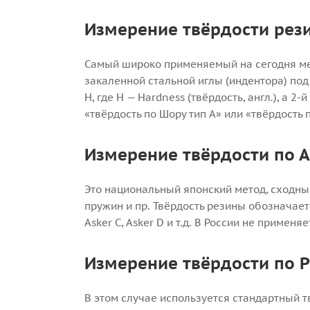
Измерение твёрдости рез
Самый широко применяемый на сегодня мет
закаленной стальной иглы (индентора) по
H, где H — Hardness (твёрдость, англ.), а 2
«твёрдость по Шору тип А» или «твёрдость 
Измерение твёрдости по 
Это национальный японский метод, сходны
пружин и пр. Твёрдость резины обозначаетс
Asker С, Asker D и т.д. В России не применяе
Измерение твёрдости по 
В этом случае используется стандартный 