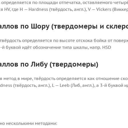
ь определяется по площади отпечатка, оставляемого четы
V, где H — Hardness (твёрдость, англ.), V — Vickers (Виккерс
аллов по Шору (твердомеры и склер
твёрдость определяется по высоте отскока бойка от поверх
 а 3-й буквой идёт обозначение типа шкалы, напр. HSD
аллов по Либу (твердомеры)
метод в мире, твёрдость определяется как отношение скор
ess (твёрдость, англ.), L — Leeb (Либ, англ.), а 3-й буквой
но несколькими методами: