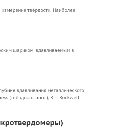
й измерение твёрдости. Наиболее
ческим шариком, вдавливаемым в
глубине вдавливания металлического
s (твёрдость, англ.), R — Rockwell
микротвердомеры)