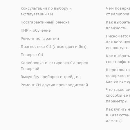
Консультации по выбору и
Чем поверка
эксплуатации СИ
от калибров
Постгарантийный ремонт
Как выбрать
влажности
ПНР и обучение
Пикнометр: ч
Ремонт по гарантии
для чего ну
Диагностика СИ (с выездом и без)
используетс
Поверка СИ
Как выбрать
спектрофот
Калибровка и юстировка СИ перед
Поверкой
Шероховато
поверхности:
Выкуп б/у приборов и трейд-ин
как её изме
Ремонт СИ других производителей
Что такое в
способы её 
параметры
Как купить 
в Казахстане
Алматы)