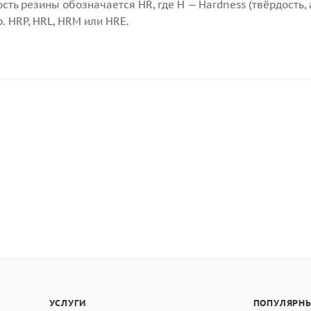
 резины обозначается HR, где H — Hardness (твёрдость, англ
. HRP, HRL, HRM или HRE.
УСЛУГИ
ПОПУЛЯРНЫ