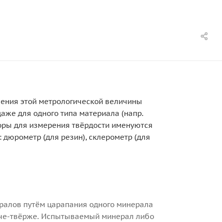
ления этой метрологической величины
аже для одного типа материала (напр.
боры для измерения твёрдости именуются
 дюрометр (для резин), склерометр (для
ралов путём царапания одного минерала
гче-твёрже. Испытываемый минерал либо