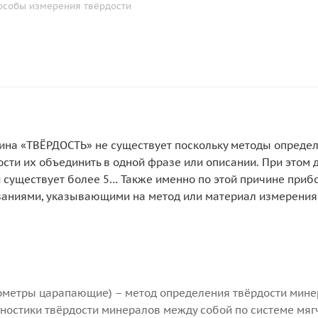
пособы измерения твёрдости
ина «ТВЁРДОСТЬ» не существует поскольку методы опреде
сти их объединить в одной фразе или описании. При этом д
 существует более 5… Также именно по этой причине при
званиями, указывающими на метод или материал измерения:
ометры царапающие) – метод определения твёрдости мине
гностики твёрдости минералов между собой по системе мя