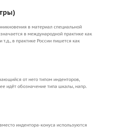
тры)
оникновения в материал специальной
означается в международной практике как
и т.д., в практике России пишется как
чающийся от него типом инденторов,
лее идёт обозначение типа шкалы, напр.
 вместо индентора-конуса используются