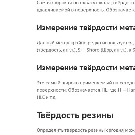
Самая широкая по охвату шкала, твёрдост
вдавливаемой в поверхность. Обозначается H
Измерение твёрдости мет
Данный метод крайне редко используется, 
(твёрдость, англ.), S — Shore (Шор, англ.),
Измерение твёрдости мет
Это самый широко применяемый на сегодня 
поверхности. Обозначается HL, где H — Hardn
HLC и т.д.
Твёрдость резины
Определить твердость резины сегодня мож