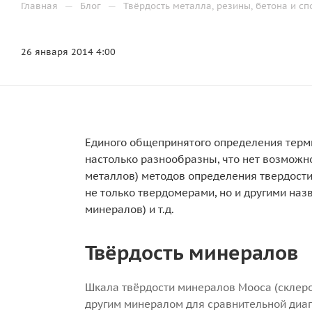
—
—
Главная
Блог
Твёрдость металла, резины, бетона и с
26 января 2014 4:00
Единого общепринятого определения терм
настолько разнообразны, что нет возможно
металлов) методов определения твердости
не только твердомерами, но и другими на
минералов) и т.д.
Твёрдость минералов
Шкала твёрдости минералов Мооса (склер
другим минералом для сравнительной диа