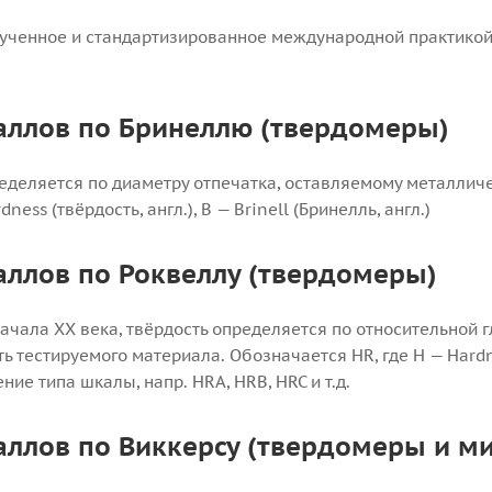
зученное и стандартизированное международной практико
аллов по Бринеллю (твердомеры)
ределяется по диаметру отпечатка, оставляемому металли
ess (твёрдость, англ.), B — Brinell (Бринелль, англ.)
аллов по Роквеллу (твердомеры)
ачала XX века, твёрдость определяется по относительной 
 тестируемого материала. Обозначается HR, где H — Hardnes
ение типа шкалы, напр. HRA, HRB, HRC и т.д.
аллов по Виккерсу (твердомеры и 