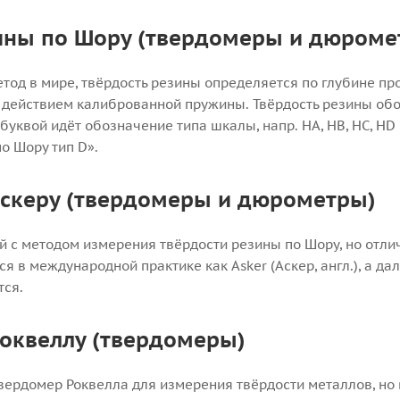
ины по Шору (твердомеры и дюроме
од в мире, твёрдость резины определяется по глубине пр
д действием калиброванной пружины. Твёрдость резины об
-й буквой идёт обозначение типа шкалы, напр. HA, HB, HC, HD 
по Шору тип D».
Аскеру (твердомеры и дюрометры)
й с методом измерения твёрдости резины по Шору, но отли
я в международной практике как Asker (Аскер, англ.), а да
тся.
Роквеллу (твердомеры)
твердомер Роквелла для измерения твёрдости металлов, но