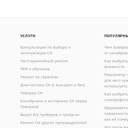
УСЛУГИ
ПОПУЛЯРНЫ
Консультации по выбору и
Чем поверка
эксплуатации СИ
от калибров
Постгарантийный ремонт
Как выбрать
влажности
ПНР и обучение
Пикнометр: ч
Ремонт по гарантии
для чего ну
Диагностика СИ (с выездом и без)
используетс
Поверка СИ
Как выбрать
спектрофот
Калибровка и юстировка СИ перед
Поверкой
Шероховато
поверхности:
Выкуп б/у приборов и трейд-ин
как её изме
Ремонт СИ других производителей
Что такое в