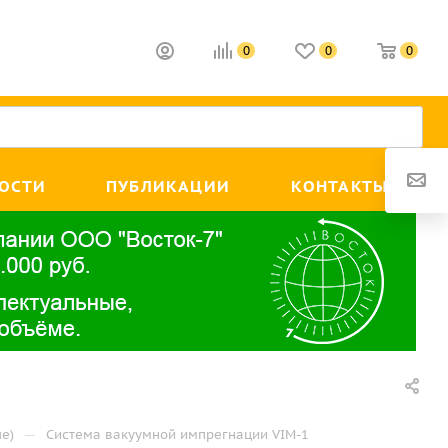
0
0
0
ОСТИ
ПУБЛИКАЦИИ
КОНТАКТЫ
—
е)
Система вакуумной импрегнации VIM-1