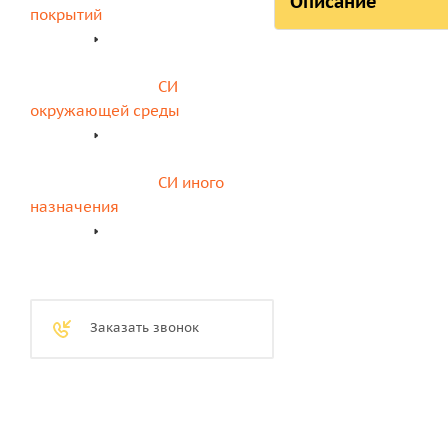
Описание
покрытий
Вакуумная установка
подходить для порис
СИ 
электронные компон
окружающей среды
Технические характе
СИ иного 
Максимальный вак
назначения
Размер вакуумной
Диаметр образцов:
Заказать звонок
Входное напряжен
Скорость вращения
Мощность