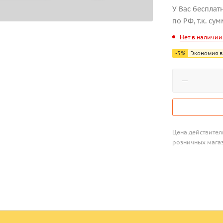
У Вас бесплат
по РФ, т.к. су
Нет в наличии
-
3
%
Экономия в
Цена действитель
розничных мага