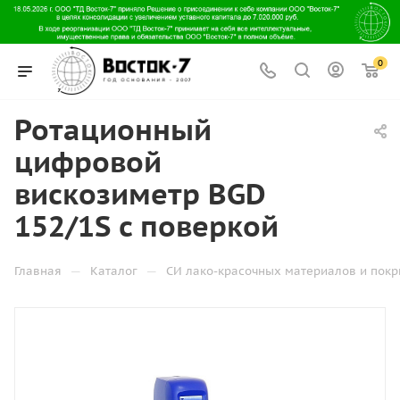
0
Ротационный
цифровой
вискозиметр BGD
152/1S с поверкой
—
—
Главная
Каталог
СИ лако-красочных материалов и пок