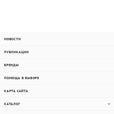
Принцип действия данного ротационного
вискозиметра основан на измерении крутящего
момента вращающегося шпинделя, необходимого
для поддержания заданной скорости сдвига в
измерительной системе, заполненной
исследуемым образцом.
НОВОСТИ
Скорости вращения шпинделя вискозиметра BGD
ПУБЛИКАЦИИ
152/1S выбираются из набора фиксированных
скоростей, заданных в приборе.
БРЕНДЫ
Диапазон показаний динамической вязкости
ПОМОЩЬ В ВЫБОРЕ
вискозиметра BGD 152/1S:
1 - 100 000 сП
КАРТА САЙТА
Устройства оснащены 5-дюймовым сенсорным
экраном с удобным интерфейсом управления,
КАТАЛОГ
просты в использовании и могут отображать
множество параметров тестирования. В