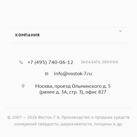
Благодаря патентам Biuged, можно проводить
многократный отбор проб за одну ротацию.
Прибор конкурентов забирает пробу только
один раз за одну ротацию.
Вращается с помощью драйвера шагового
КОМПАНИЯ
двигателя с высоким делением, с точной
скоростью, низким уровнем шума, стабильными
движениями. А изменение частоты мощности
+7 (495) 740-06-12
ЗАКАЗАТЬ ЗВОНОК
переменного тока не влияет на измерения
вязкости.
info@vostok-7.ru
Для тиксотропной неньютоновской жидкости
Москва, проезд Ольминского д. 5
функция синхронизации прибора может
(ранее д. 3А, стр. 3), офис 827
гарантировать получение хороших стабильных
результатов тестирования.
Благодаря работе напрямую от шагового
© 2007 — 2026 Восток-7 & Производство и продажа средств
двигателя, обеспечивается удобство
измерений твёрдости, шероховатости, толщины и др.
изменения скорости, четкое отображение
скорости вращения, хорошая надежность и