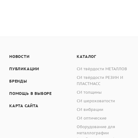
приборов (9 Гц и
Количество пиксел
времени. Глаз че
изображения), пик
объекта наблюден
важно для прицел
Запись изображений
Яркий и контрастн
MIN температуры в
Цветовая палитра
измерения – чётк
НОВОСТИ
КАТАЛОГ
Надёжное и точно
ПУБЛИКАЦИИ
СИ твёрдости МЕТАЛЛОВ
Режимы дисплея, 
подтверждена сви
СИ твёрдости РЕЗИН И
Предустановленны
БРЕНДЫ
ПЛАСТМАСС
Режим фокусировки
Поверхности: мат
СИ толщины
ПОМОЩЬ В ВЫБОРЕ
Предустановленн
Единица измерения
СИ шероховатости
визуальным изобр
КАРТА САЙТА
СИ вибрации
доступна ручная 
Память встроенная
СИ оптические
Программируемые 
Оборудование для
Формат сохранени
Выбираемая польз
металлографии