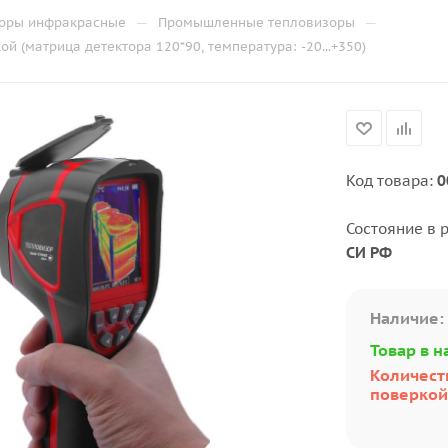
—
—
оры инфракрасные
Промышленные тепловизоры
 (матрица детектора 120*90, температура: -20...+350)
Код товара:
0
Состояние в 
СИ РФ
Наличие:
Товар в н
Количеств
поверкой