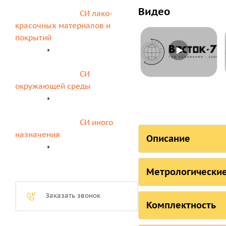
Видео
СИ лако-
красочных материалов и 
покрытий
СИ 
окружающей среды
СИ иного 
назначения
Описание
СОСТОЯНИЕ
Метрологические
Страна, ответстве
Метрологиче
Заказать звонок
Российская Федер
измерительн
Комплектность
Российская Федера
Комплектнос