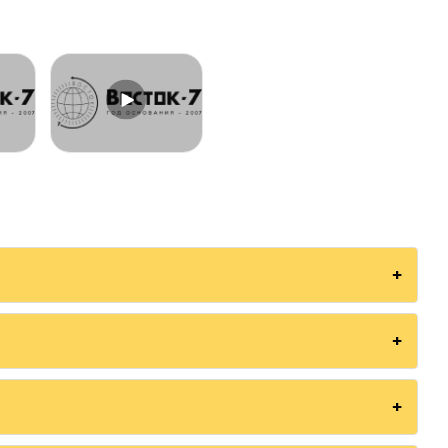
 Тепловизора инфракрасный
сный измерительный В7-ТВ3090