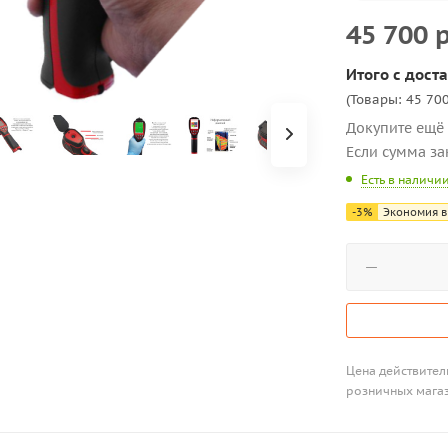
45 700
р
Итого с доста
(Товары: 45 700
Докупите ещё 
Если сумма за
Есть в наличи
-
3
%
Экономия в
Цена действитель
розничных мага