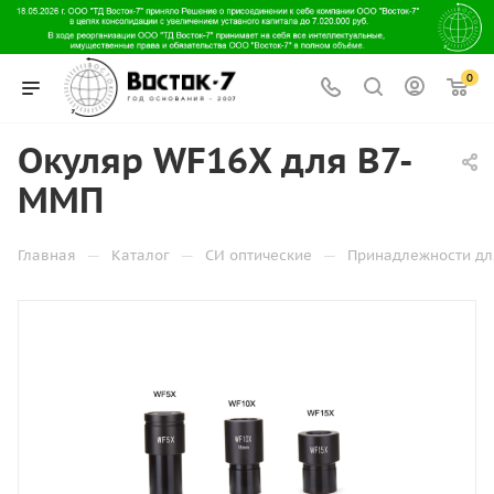
0
Окуляр WF16X для В7-
ММП
—
—
—
Главная
Каталог
СИ оптические
Принадлежности дл