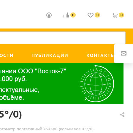
0
0
0
ОСТИ
ПУБЛИКАЦИИ
КОНТАКТЫ
5°/0)
отометр портативный YS4580 (кольцевое 45°/0)