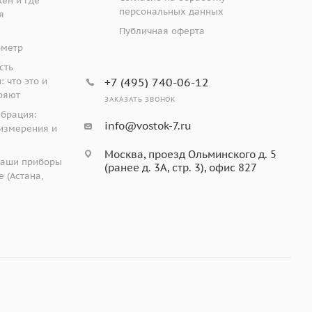
жен и где
обильной, медицинской, косметической и пищевой
персональных данных
я
Публичная оферта
ометр
 отражательной способности образца или
сть
мулы цветового различия и цветовые индексы в
 что это и
+7 (495) 740-06-12
еспечением для управления цветом, которое
ряют
ЗАКАЗАТЬ ЗВОНОК
ибрация:
info@vostok-7.ru
измерения и
й
Москва, проезд Ольминского д. 5
наши приборы
(ранее д. 3А, стр. 3), офис 827
 (Астана,
х моделей)
од
й)