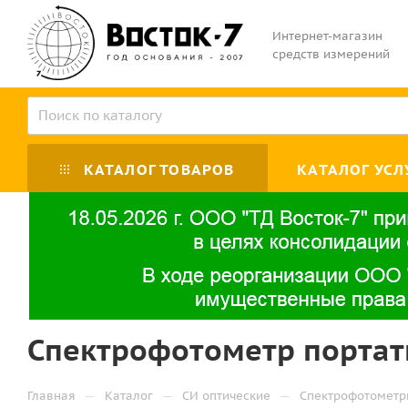
Интернет-магазин
средств измерений
КАТАЛОГ ТОВАРОВ
КАТАЛОГ УСЛ
Спектрофотометр портати
—
—
—
Главная
Каталог
СИ оптические
Спектрофотомет