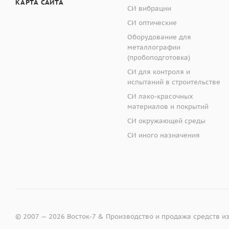
пластмассовой, элек
Универсальная кон
КАРТА САЙТА
СИ вибрации
промышленности или
СИ оптические
Плашка для прице
Оборудование для
С геометрическим о
металлографии
флуоресцентного обр
(пробоподготовка)
Размер
цветовых различиях
интегрирующей
СИ для контроля и
можно подключить к
испытаний в строительстве
сферы
СИ лако-красочных
· Светодиодный ист
Спектральный
материалов и покрытий
анализатор
СИ окружающей среды
· Дополнительный 
СИ иного назначения
Источник
· Переключаемая ап
излучения в
приборе
· Цветной сенсорн
Фотоприёмник
· Подключение к ко
Интервал
© 2007 — 2026 Восток-7 & Производство и продажа средств и
измерения
· Большой объём х