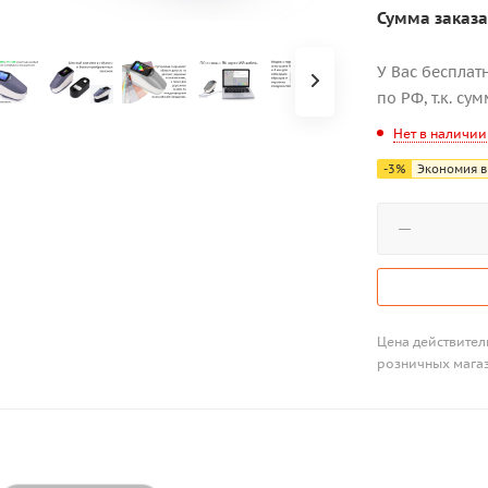
Сумма заказа
У Вас бесплат
по РФ, т.к. су
Нет в наличии
-
3
%
Экономия в
Цена действитель
розничных мага