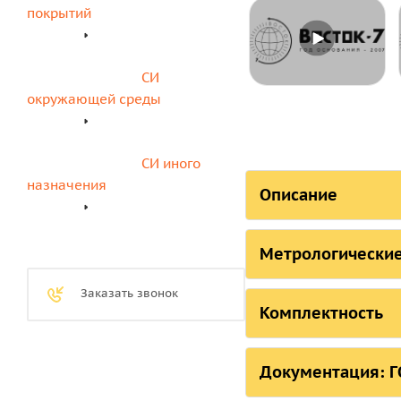
покрытий
СИ 
окружающей среды
СИ иного 
назначения
Описание
Метрологические
Страна, ответстве
Метрологиче
Заказать звонок
Российская Федер
портативног
Комплектность
Российская Федера
Комплектнос
Документация: ГО
Республика Белару