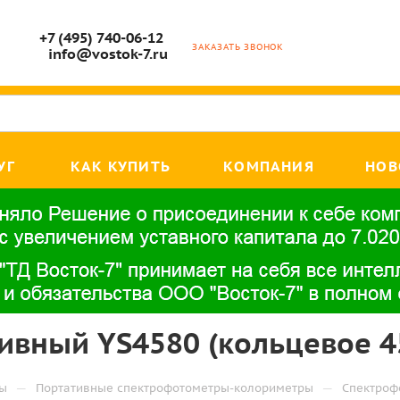
+7 (495) 740-06-12
ЗАКАЗАТЬ ЗВОНОК
info@vostok-7.ru
УГ
КАК КУПИТЬ
КОМПАНИЯ
НОВ
вный YS4580 (кольцевое 4
—
—
ры
Портативные спектрофотометры-колориметры
Спектроф