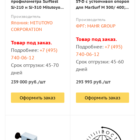
профилометра Surftest
ST-D с устойчивой опорой
SJ-210 и SJ-310 Mitutoyo
для MarSurf M 300/ 400;
(178-029)
PS 10
Производитель
Производитель
Япония: MITUTOYO
ФРГ: MAHR GROUP
CORPORATION
Товар под заказ.
Товар под заказ.
Подробнее:
+7 (495)
Подробнее:
+7 (495)
740-06-12
740-06-12
Срок отгрузки: 45-60
Срок отгрузки: 45-70
дней
дней
239 000
руб.
/шт
293 993
руб.
/шт
Оформить заказ
Оформить заказ