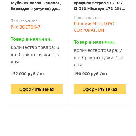
глубоких пазов, канавок,
профилометров SJ-210 /
бороздок и уступов) для
SJ-310 Mitutoyo 178-296
измерителей
(2µm; 60°; 0,75mN)
Производитель
шероховатости
Производитель
Япония: MITUTOYO
ИШП/TR/Time
РФ: ВОСТОК-7
CORPORATION
Товар в наличии.
Товар в наличии.
Количество товара: 6
Количество товара: 2
шт. Срок отгрузки: 1-2
шт. Срок отгрузки: 1-2
дня
дня
152 000
руб.
/шт
190 000
руб.
/шт
Оформить заказ
Оформить заказ