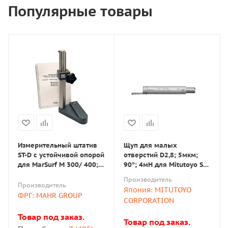
Популярные товары
Измерительный штатив
Щуп для малых
ST-D с устойчивой опорой
отверстий D2,8; 5мкм;
для MarSurf M 300/ 400;
90°; 4мН для Mitutoyo SJ-
PS 10
210 / SJ-310 (178-393)
Производитель
Производитель
Япония: MITUTOYO
ФРГ: MAHR GROUP
CORPORATION
Товар под заказ.
Товар под заказ.