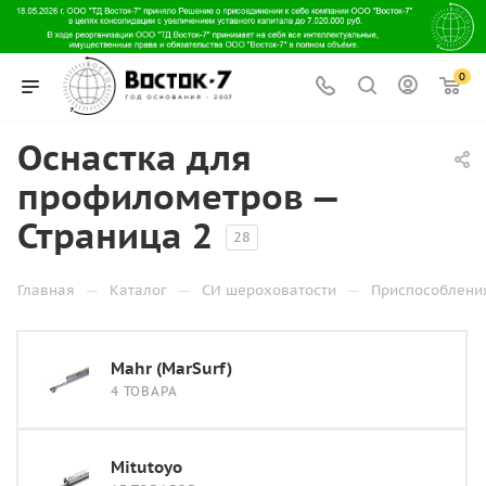
0
Оснастка для
профилометров —
Страница 2
28
—
—
—
Главная
Каталог
СИ шероховатости
Приспособлени
Mahr (MarSurf)
4 ТОВАРА
Mitutoyo