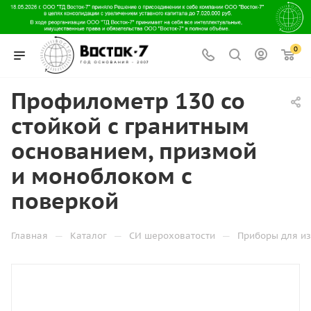
0
Профилометр 130 со
стойкой с гранитным
основанием, призмой
и моноблоком с
поверкой
—
—
—
Главная
Каталог
СИ шероховатости
Приборы для и