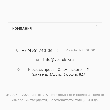
погрешность:
Характеристика
Значение
Плоскостность
0,03 мкм
КОМПАНИЯ
Микрометрический винт
Ø 6,35 мм, шаг 0,
Измерительное усилие
5-10 Н
+7 (495) 740-06-12
ЗАКАЗАТЬ ЗВОНОК
info@vostok-7.ru
Москва, проезд Ольминского д. 5
Диапазон
Погрешн
Модель
Разрешение
(ранее д. 3А, стр. 3), офис 827
измерений (мм)
(мкм)
293-
0-25
±1
240-30
© 2007 — 2026 Восток-7 & Производство и продажа средств
измерений твёрдости, шероховатости, толщины и др.
293-
25-50
±1