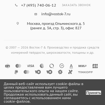
+7 (495) 740-06-12
ЗАКАЗАТЬ ЗВОНОК
info@vostok-7.ru
Москва, проезд Ольминского д. 5
(ранее д. 3А, стр. 3), офис 827
© 2007 — 2026 Восток-7 & Производство и продажа средств
измерений твёрдости, шероховатости, толщины и др.
Данный веб-сайт использует cookie-файлы в
целях предоставления вам лучшего
пользовательского опыта на нашем сайте.
Принять
Продолжая использовать данный сайт, вы
соглашаетесь с использованием нами
cookie-файлов.
Главная
Кабинет
Корзина
Избранные
Сравнение
Каталог