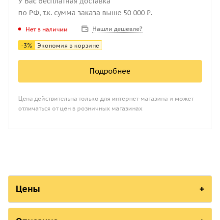
У Вас бесплатная доставка
по РФ, т.к. сумма заказа выше 50 000 ₽.
Нашли дешевле?
Нет в наличии
-
3
%
Экономия в корзине
Подробнее
Цена действительна только для интернет-магазина и может
отличаться от цен в розничных магазинах
Цены
SQ-100 В-7
SQ-100 В-7