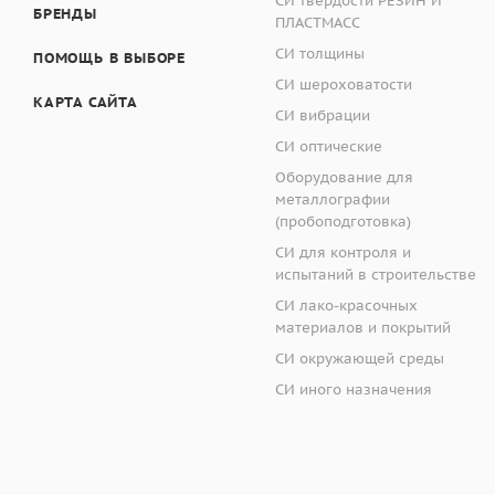
СИ твёрдости РЕЗИН И
БРЕНДЫ
ПЛАСТМАСС
2
*к продаже тажке пр
Н/мм
СИ толщины
начале наименования
ПОМОЩЬ В ВЫБОРЕ
8. Напряжение акку
прошли юстировку в
СИ шероховатости
КАРТА САЙТА
Предоставляется ста
СИ вибрации
9. Потребляемая мо
СИ оптические
Schmidt-2000 LD
Оборудование для
металлографии
10. Габаритные раз
Original Schmidt
про
(пробоподготовка)
остается наиболее 
СИ для контроля и
- длина корпуса
модели с различным
испытаний в строительстве
исследования матер
- длина корпуса с
СИ лако-красочных
материалов и покрытий
НАЗНАЧЕНИЕ
: приб
- диаметр корпуса
СИ окружающей среды
отскока бойка посл
СИ иного назначения
определения прочно
- длина х ширина х
ND, Digi Schmidt-2
ОПИСАНИЕ
: Приб
размещён механичес