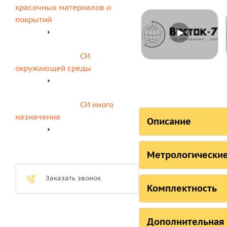
красочных материалов и 
покрытий
СИ 
окружающей среды
СИ иного 
назначения
Описание
СОСТОЯНИЕ
Метрологические
Страна, ответств
Технические 
Заказать звонок
Российская Федер
Комплектность
Original Schmidt
мет
Российская Федера
Комплектност
Дополнительная