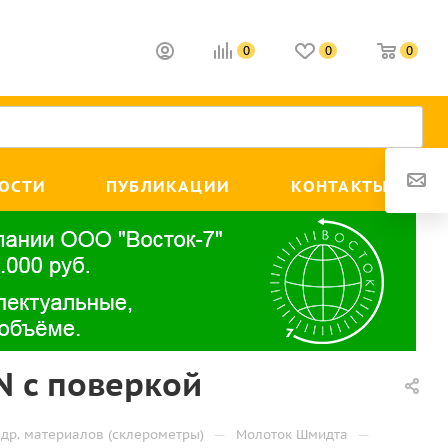
0
0
0
ОСТИ
ПУБЛИКАЦИИ
КОНТАКТЫ
N с поверкой
—
—
 др. материалов (склерометры)
Молоток Шмидта