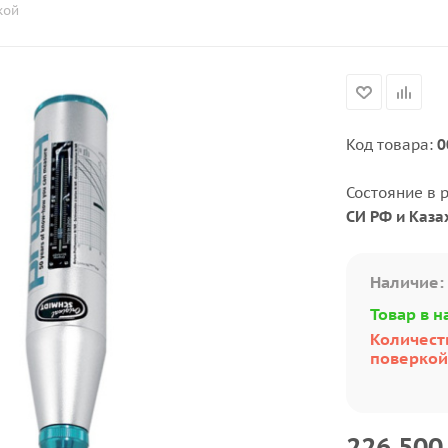
кой
Код товара:
0
Состояние в 
СИ РФ и Каза
Наличие:
Товар в н
Количеств
поверкой:
226 500