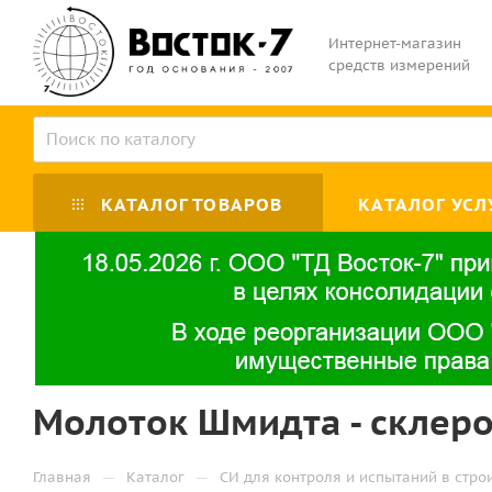
Интернет-магазин
средств измерений
КАТАЛОГ ТОВАРОВ
КАТАЛОГ УСЛ
Молоток Шмидта - склером
—
—
Главная
Каталог
СИ для контроля и испытаний в стро