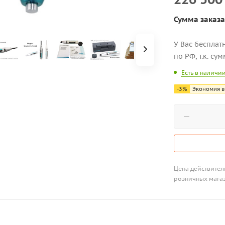
Сумма заказа
У Вас бесплат
по РФ, т.к. су
Есть в наличи
-
3
%
Экономия в
Цена действитель
розничных мага