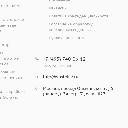
Документы
от 10 до 70
 измеритель
 низкой цене - выкуплены по системе трейд-инн. В
Вакансии
риборы в хорошем
состоянии
с новой поверкой
-
Политика конфиденциальности
то это такое,
LD)
3,6
ибора представлены на фото в конце фото-линейки.
Согласие на обработку
жен и где
4 месяца для электронной части прибора.
персональных данных
я
70
Публичная оферта
ометр
сть
ля измерения прочности бетона. Сегодня он все еще
 что это и
+7 (495) 740-06-12
ости на сжатие бетонных конструкций. Производятся
ряют
255
ЗАКАЗАТЬ ЗВОНОК
азначена для специфической области применения и
ибрация:
info@vostok-7.ru
измерения и
340
Москва, проезд Ольминского д. 5
l Schmidt и предназначены для измерения высоты
55
наши приборы
(ранее д. 3А, стр. 3), офис 827
 и других строительных материалов и последующего
 (Астана,
180 х 150 х
е приборы, состоящие из корпуса, в котором
ого модуля входят: ударный плунжер, боёк, ударная