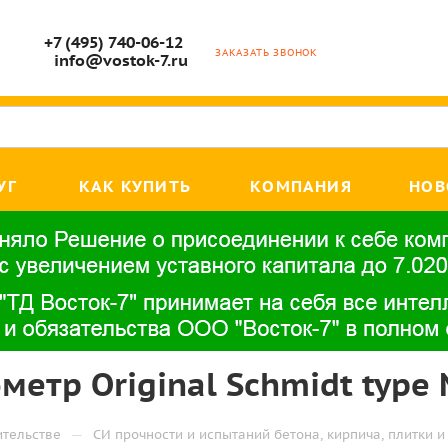
+7 (495) 740-06-12
ЗАКАЗАТЬ ЗВОНОК
info@vostok-7.ru
УГ
КАК КУПИТЬ
КОМПАНИЯ
НОВ
етр Original Schmidt type 
—
ительстве
СИ прочности и испытаний бетона, кирпича, плитки и