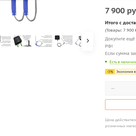
7 900
ру
Итого с доста
(Товары: 7 900 
Докупите ещё 
РФ!
Если сумма за
Есть в наличи
-
3
%
Экономия в
Цена действитель
розничных мага