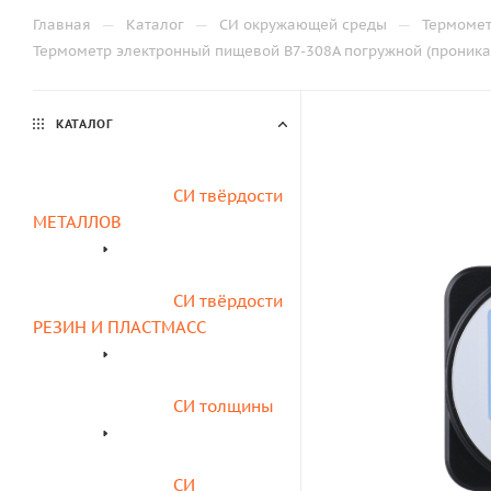
—
—
—
Главная
Каталог
СИ окружающей среды
Термоме
Термометр электронный пищевой В7-308А погружной (проника
КАТАЛОГ
СИ твёрдости 
МЕТАЛЛОВ
СИ твёрдости 
РЕЗИН И ПЛАСТМАСС
СИ толщины
СИ 