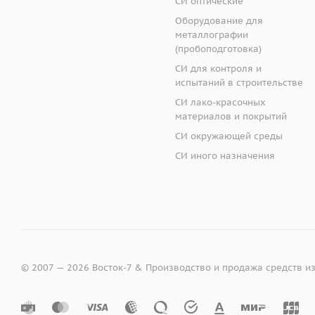
СИ оптические
простота управле
Оборудование для
Наименова
отображение на д
металлографии
(пробоподготовка)
Диапазон показани
СИ для контроля и
Термометры контакт
- В7-1311, В7-8016,
испытаний в строительстве
- В7-1001, В7-1002
СИ лако-красочных
Погружные (проника
материалов и покрытий
пластичных средах (
Разрешающая спосо
СИ окружающей среды
благодаря своей иго
Габаритные размер
пластичных субстанц
СИ иного назначения
- В7-308А, В7-308В
температуру. Такой 
- В7-06
продукт находится в
- В7-1001
покупателю, так что
- В7-1002
использоваться для 
- В7-8016
Погружные (проника
© 2007 — 2026 Восток-7 & Производство и продажа средств и
Габаритные размеры
отопительной отрас
- прибор
агрессивных средах,
- щуп
резиновых манжет да