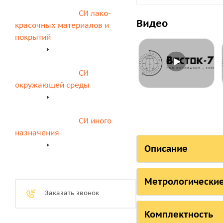
СИ лако-
Видео
красочных материалов и 
покрытий
СИ 
окружающей среды
СИ иного 
назначения
Описание
СОСТОЯНИЕ
Метрологические
Заказать звонок
Страна, ответств
Метрологиче
пищевого В7
Комплектность
Российская Федер