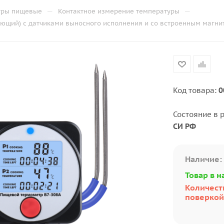
—
—
тры пищевые
Контактное измерение температуры
ющий) с датчиками выносного исполнения и со встроенным магни
Код товара:
0
Состояние в 
СИ РФ
Наличие:
Товар в н
Количеств
поверкой: