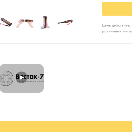
Цена действитель
розничных мага