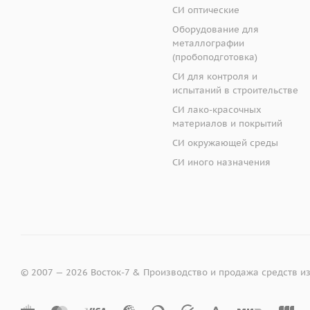
СИ оптические
Габаритные разме
Оборудование для
металлографии
Благодаря специаль
(пробоподготовка)
до 750 градусов Цел
СИ для контроля и
пьезопреобразовате
Технические данные
испытаний в строительстве
дисплей, защищённы
СИ лако-красочных
корректно измерять 
материалов и покрытий
наличие внешних по
СИ окружающей среды
интерфейс прибора.
СИ иного назначения
© 2007 — 2026 Восток-7 & Производство и продажа средств и