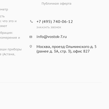
Публичная оферта
185 х 43 х 35 мм
ометр
ля проведения толщинометрии на объектах нагретых
сть
 что это и
+7 (495) 740-06-12
чии от традиционных толщиномеров с
ряют
 положении. Толщиномер EM4000 имеет цветной
ЗАКАЗАТЬ ЗВОНОК
ибрация:
 алгоритм обработки данных, который позволяет
info@vostok-7.ru
измерения и
тропия металла, наличие нескольких отражателей,
ляет снизить человеческий фактор и упростить
Москва, проезд Ольминского д. 5
наши приборы
(ранее д. 3А, стр. 3), офис 827
 (Астана,