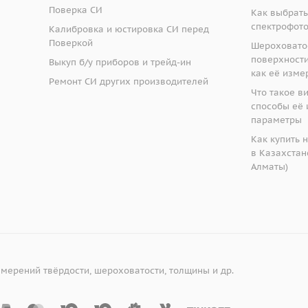
Поверка СИ
Как выбрать
ры
спектрофот
Калибровка и юстировка СИ перед
Поверкой
ному датчику, толщиномер EM4000 может использоваться д
Шероховато
поверхности:
ьсия. На показания прибора слабо влияет перекос, в отли
Выкуп б/у приборов и трейд-ин
как её изме
лями, которые требуют фиксации датчика в определённом
Технические характеристики
Ремонт СИ других производителей
Что такое в
й ударопрочным стеклом. Прибор использует специальный
EM4000
способы её 
толщину при наличии мешающих факторов, таких как анизо
параметры
мех. Разработанный нашими специалистами алгоритм позво
Диапазон
Как купить 
в Казахстане
измеряемых
2..80мм
Алматы)
толщин для
стали
Диапазон
измеряемых
2..200м
толщин для
м
стали без
змерений твёрдости, шероховатости, толщины и др.
зазора