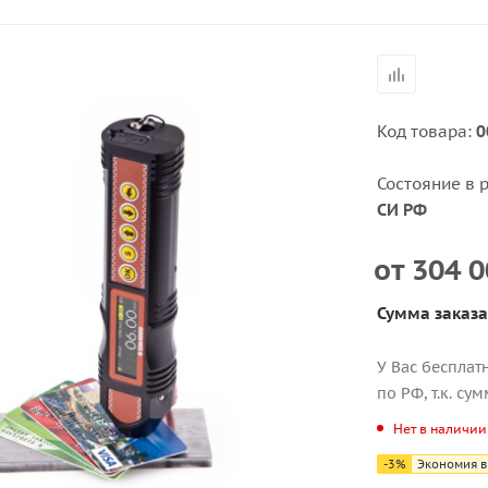
Код товара:
0
Состояние в 
СИ РФ
от
304 0
Сумма заказа
У Вас бесплат
по РФ, т.к. су
Нет в наличии
-
3
%
Экономия в