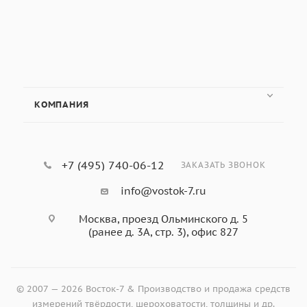
«ЗИП», г. Иваново, «Точприбор Северо-
ТВМ-5215АС
ПМТ-3М
«Метротест», г. Нефтекамск:
ИТВ-1-А, 
КОМПАНИЯ
(высокий
«Time Group», КНР: HVS-1000
класс)
«LTF S.p.A / GALILEO», Италия: Isoscan 
+7 (495) 740-06-12
ЗАКАЗАТЬ ЗВОНОК
info@vostok-7.ru
Москва, проезд Ольминского д. 5
(ранее д. 3А, стр. 3), офис 827
© 2007 — 2026 Восток-7 & Производство и продажа средств
измерений твёрдости, шероховатости, толщины и др.