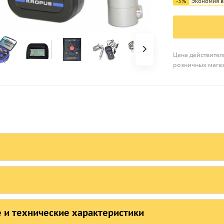
-
3
%
Экономия в
Цена действитель
розничных мага
й Инатест-УД датчиками
ип “A” и тип “D” с поверкой
148 108
руб.
/шт
ии.
ЯНИЕ В РЕЕСТРАХ СРЕДСТВ ИЗМЕРЕНИЙ
 и технические характеристики
ра: 0 шт.