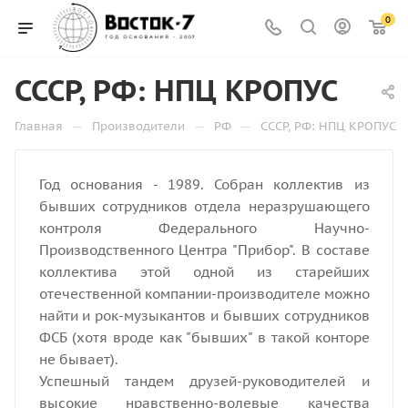
0
СССР, РФ: НПЦ КРОПУС
—
—
—
Главная
Производители
РФ
СССР, РФ: НПЦ КРОПУС
Год основания - 1989. Собран коллектив из
бывших сотрудников отдела неразрушающего
контроля Федерального Научно-
Производственного Центра "Прибор". В составе
коллектива этой одной из старейших
отечественной компании-производителе можно
найти и рок-музыкантов и бывших сотрудников
ФСБ (хотя вроде как "бывших" в такой конторе
не бывает).
Успешный тандем друзей-руководителей и
высокие нравственно-волевые качества