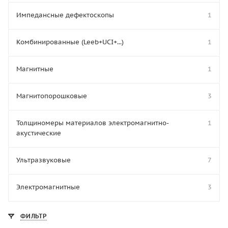
Импедансные дефектоскопы
1
Комбинированные (Leeb+UCI+...)
1
Магнитные
1
Магнитопорошковые
3
Толщиномеры материалов электромагнитно-
1
акустические
Ультразвуковые
7
Электромагнитные
3
ФИЛЬТР