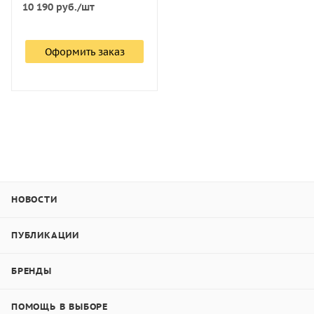
2520, ТКС 14-250, ТКС-1М и др.
Срок отгрузки: 35-
Срок отгрузки: 35-
10 190
руб.
/шт
45 дней
45 дней
Цена указана за изготовление каждого груза,
6 000
руб.
/шт
8 000
руб.
/шт
изготовление комплекта грузов для каждой
Оформить заказ
модели рассчитывается индивидуально по
Купить в 1 клик
Купить в 1 клик
запросу.
Оформить заказ
Оформить заказ
Груз 62,5 кгс к ТШ-2/
Грузы к твердомерам
ТШ-2М
Бринелль
НОВОСТИ
Наличие
Товар в наличии.
уточняйте.
Количество товара:
ПУБЛИКАЦИИ
Количество товара:
2 шт.
0 шт.
Срок отгрузки: 1-2
БРЕНДЫ
Срок отгрузки: 35-
дня
45 дней
ПОМОЩЬ В ВЫБОРЕ
35 700
руб.
/шт