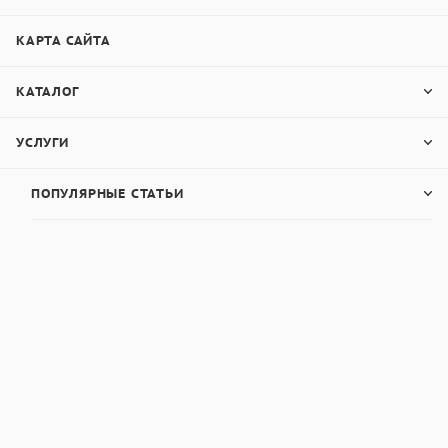
6 000
руб.
/шт
КАРТА САЙТА
Купить в 1 клик
Купить в 1 клик
КАТАЛОГ
Оформить заказ
Оформить заказ
УСЛУГИ
ПОПУЛЯРНЫЕ СТАТЬИ
Грузы к твердомерам
Грузы к твердомерам
Роквелл
Супер-Роквелл
Наличие
Наличие
уточняйте.
уточняйте.
Количество товара:
Количество товара:
0 шт.
0 шт.
Срок отгрузки: 35-
Срок отгрузки: 35-
45 дней
45 дней
5 700
руб.
/шт
5 700
руб.
/шт