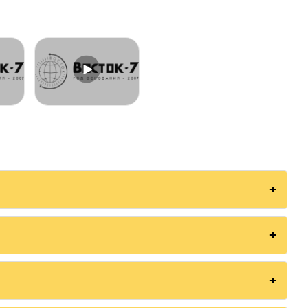
дюрометра ТВР-A -