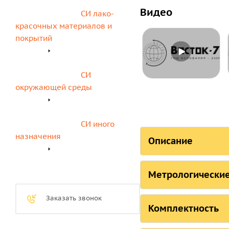
Видео
СИ лако-
красочных материалов и 
покрытий
СИ 
окружающей среды
СИ иного 
назначения
Описание
СОСТОЯ
Метрологические
Страна, ответстве
Метрологиче
Заказать звонок
Российская Федера
портативног
Комплектность
Российская Федера