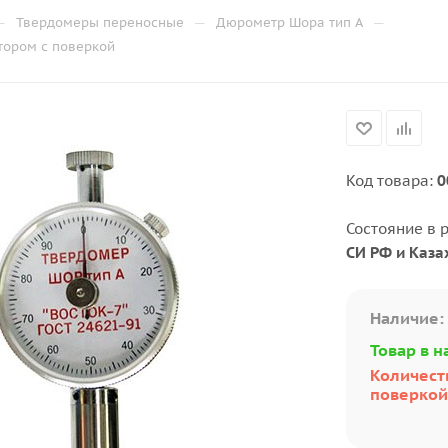
—
—
—
Твердомеры переносные
Дюрометр Шора тип A
тором с поверкой
Код товара:
0
Состояние в 
СИ РФ и Каза
Наличие:
Товар в н
Количеств
поверкой: