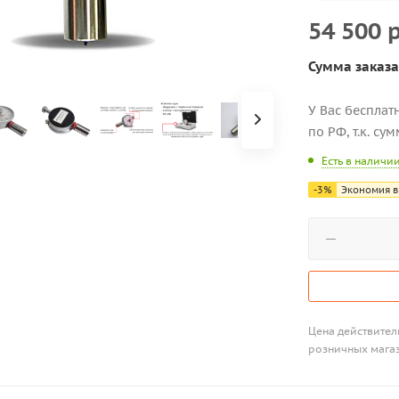
54 500
р
Сумма заказа
У Вас бесплат
по РФ, т.к. су
Есть в наличи
-
3
%
Экономия в
Цена действитель
розничных мага