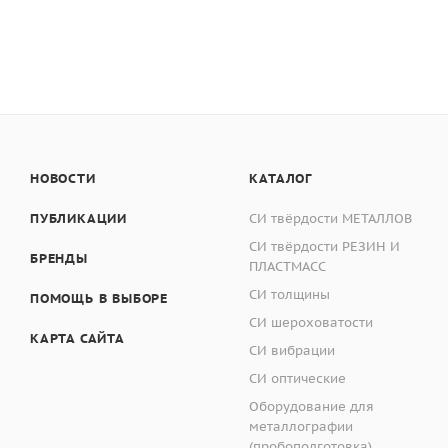
соответствии с ГОСТ
129,7 кб
Минимально необхо
эластомера, ПВХ, сил
Межповерочный ин
Является аналогом т
2011г.
Масса твердомера
ТВР-АМ твердомер (
Габаритные размер
механический штати
НОВОСТИ
КАТАЛОГ
приобретён позднее
Масса упаковочног
ПУБЛИКАЦИИ
СИ твёрдости МЕТАЛЛОВ
Является механизир
СИ твёрдости РЕЗИН И
Габаритные размер
БРЕНДЫ
ПЛАСТМАСС
Выпуск модели ИТ 50
Гарантийный срок 
СИ толщины
ПОМОЩЬ В ВЫБОРЕ
Дюрометры применяю
СИ шероховатости
КАРТА САЙТА
условиях (особенно
СИ вибрации
сырья и заготовок,
СИ оптические
Толщина/высота ко
потребителем издел
Оборудование для
металлографии
Диаметр предметно
Описание средства 
(пробоподготовка)