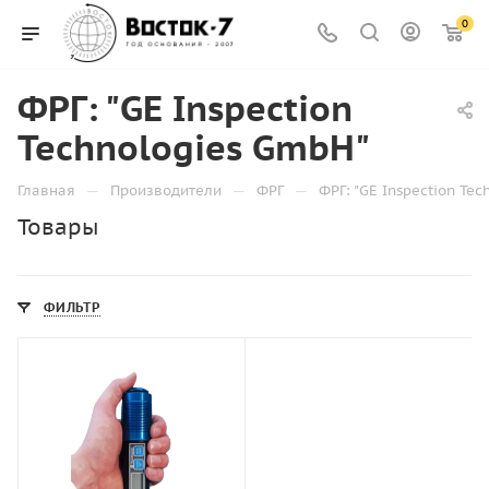
0
ФРГ: "GE Inspection
Technologies GmbH"
—
—
—
Главная
Производители
ФРГ
ФРГ: "GE Inspection Te
Товары
ФИЛЬТР