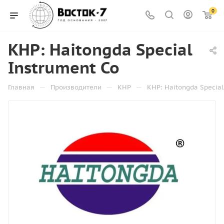
0
КНР: Haitongda Special
Instrument Co
—
—
—
Главная
Производители
КНР
КНР: Haitongda Special