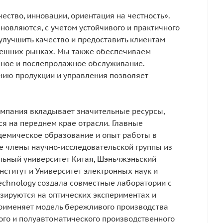
ство, инновации, ориентация на честность».
новляются, с учетом устойчивого и практичного
улучшить качество и предоставить клиентам
нешних рынках. Мы также обеспечиваем
ное и послепродажное обслуживание.
нию продукции и управления позволяет
компания вкладывает значительные ресурсы,
я на переднем крае отрасли. Главные
демическое образование и опыт работы в
е члены научно-исследовательской группы из
альный университет Китая, Шэньчжэньский
нститут и Университет электронных наук и
Technology создала совместные лаборатории с
зируются на оптических экспериментах и
применяет модель бережливого производства
ого и полуавтоматического производственного