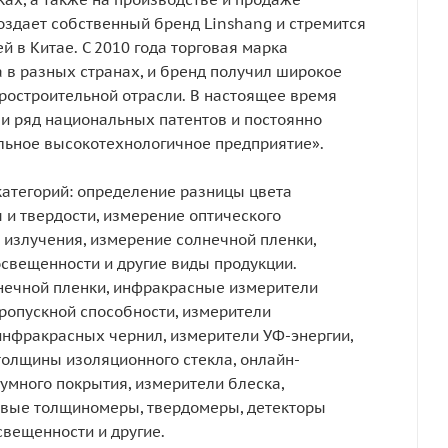
здает собственный бренд Linshang и стремится
й в Китае. С 2010 года торговая марка
 в разных странах, и бренд получил широкое
ростроительной отрасли. В настоящее время
и ряд национальных патентов и постоянно
льное высокотехнологичное предприятие».
категорий: определение разницы цвета
 и твердости, измерение оптического
 излучения, измерение солнечной пленки,
свещенности и другие виды продукции.
нечной пленки, инфракрасные измерители
ропускной способности, измерители
инфракрасных чернил, измерители УФ-энергии,
олщины изоляционного стекла, онлайн-
много покрытия, измерители блеска,
овые толщиномеры, твердомеры, детекторы
свещенности и другие.