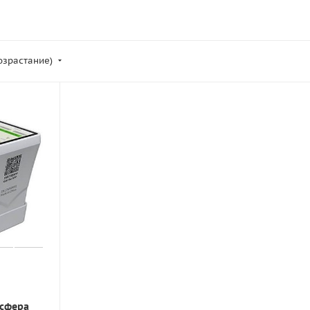
возрастание)
(сфера