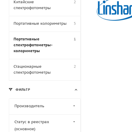
Китайские
2
спектрофотометры
Портативные колориметры
5
Портативные
1
спектрофотометры-
колориметры
Стационарные
2
спектрофотометры
ФИЛЬТР
Производитель
Статус в реестрах
(основное)