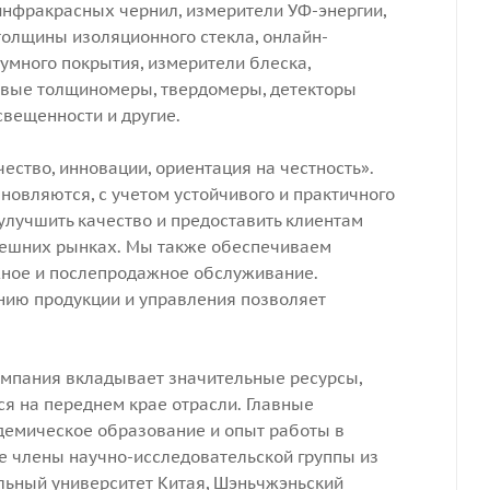
инфракрасных чернил, измерители УФ-энергии,
олщины изоляционного стекла, онлайн-
много покрытия, измерители блеска,
овые толщиномеры, твердомеры, детекторы
свещенности и другие.
ство, инновации, ориентация на честность».
новляются, с учетом устойчивого и практичного
улучшить качество и предоставить клиентам
нешних рынках. Мы также обеспечиваем
ное и послепродажное обслуживание.
нию продукции и управления позволяет
компания вкладывает значительные ресурсы,
я на переднем крае отрасли. Главные
демическое образование и опыт работы в
е члены научно-исследовательской группы из
альный университет Китая, Шэньчжэньский