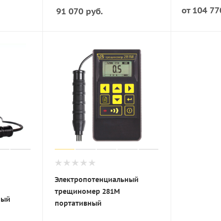
от
104 77
91 070
руб.
Электропотенциальный
трещиномер 281М
ный
портативный