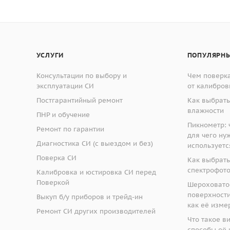
УСЛУГИ
ПОПУЛЯРНЫ
Консультации по выбору и
Чем поверка
эксплуатации СИ
от калибров
Постгарантийный ремонт
Как выбрать
влажности
ПНР и обучение
Пикнометр: ч
Ремонт по гарантии
для чего ну
Диагностика СИ (с выездом и без)
используетс
Поверка СИ
Как выбрать
спектрофот
Калибровка и юстировка СИ перед
Поверкой
Шероховато
поверхности:
Выкуп б/у приборов и трейд-ин
как её изме
Ремонт СИ других производителей
Что такое в
способы её 