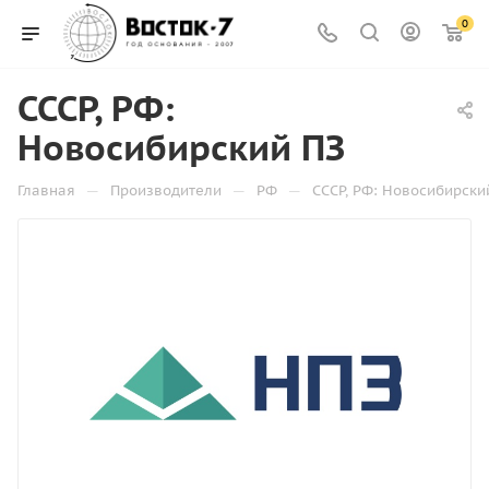
0
СССР, РФ:
Новосибирский ПЗ
—
—
—
Главная
Производители
РФ
СССР, РФ: Новосибирски