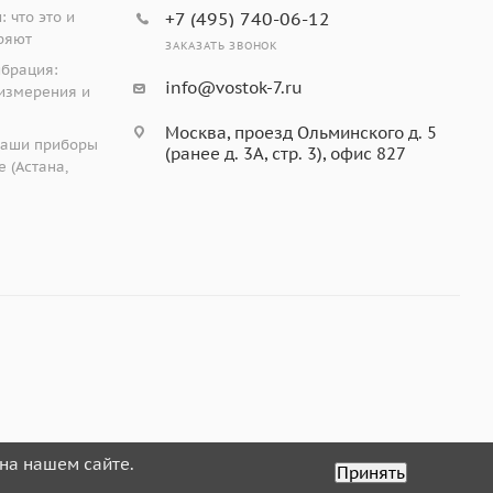
 что это и
+7 (495) 740-06-12
ряют
ЗАКАЗАТЬ ЗВОНОК
ибрация:
info@vostok-7.ru
измерения и
Москва, проезд Ольминского д. 5
наши приборы
(ранее д. 3А, стр. 3), офис 827
 (Астана,
на нашем сайте.
Принять