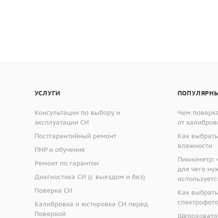
УСЛУГИ
ПОПУЛЯРНЫ
Консультации по выбору и
Чем поверка
эксплуатации СИ
от калибров
Постгарантийный ремонт
Как выбрать
влажности
ПНР и обучение
Пикнометр: ч
Ремонт по гарантии
для чего ну
Диагностика СИ (с выездом и без)
используетс
Поверка СИ
Как выбрать
спектрофот
Калибровка и юстировка СИ перед
Поверкой
Шероховато