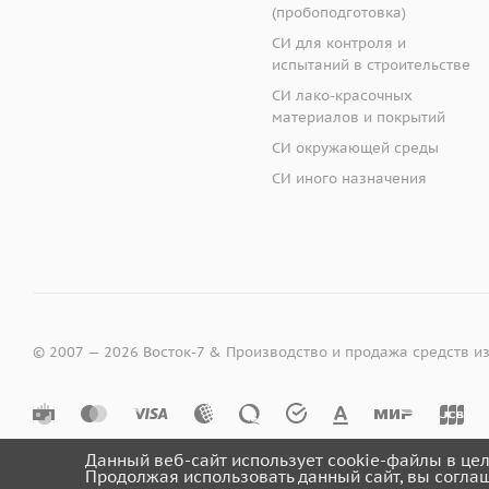
(пробоподготовка)
СИ для контроля и
испытаний в строительстве
СИ лако-красочных
материалов и покрытий
СИ окружающей среды
СИ иного назначения
© 2007 — 2026 Восток-7 & Производство и продажа средств и
Данный веб-сайт использует cookie-файлы в це
Продолжая использовать данный сайт, вы согла