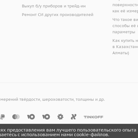
поверхности:
Выкуп б/у приборов и трейд-ин
как её изме
Ремонт СИ других производителей
Что такое в
способы её 
параметры
Как купить 
в Казахстане
Алматы)
змерений твёрдости, шероховатости, толщины и др.
лях предоставления вам лучшего пользовательского опыта 
шаетесь с использованием нами cookie-файлов.