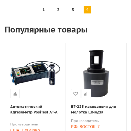
1
2
3
4
Популярные товары
Автоматический
В7-225 наковальня для
адгезиметр PosiTest AT-A
молотка Шмидта
Производитель
Производитель
РФ: ВОСТОК-7
США: DeFelsko