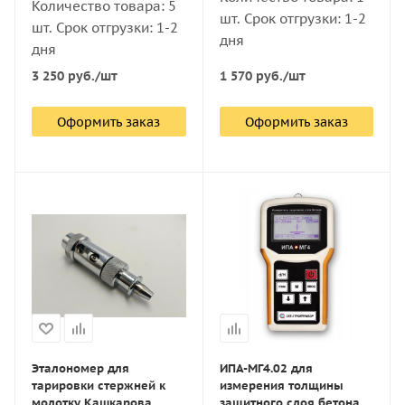
Количество товара: 5
шт. Срок отгрузки: 1-2
шт. Срок отгрузки: 1-2
дня
дня
3 250
руб.
/шт
1 570
руб.
/шт
Оформить заказ
Оформить заказ
Эталономер для
ИПА-МГ4.02 для
тарировки стержней к
измерения толщины
молотку Кашкарова
защитного слоя бетона и