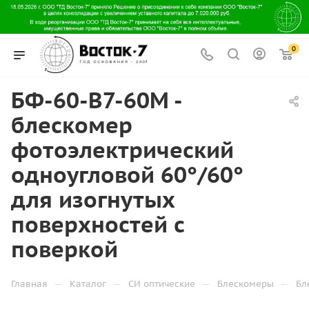
0
БФ-60-В7-60М -
блескомер
фотоэлектрический
одноугловой 60°/60°
для изогнутых
поверхностей с
поверкой
—
—
—
—
Главная
Каталог
СИ оптические
Блескомеры
Бл