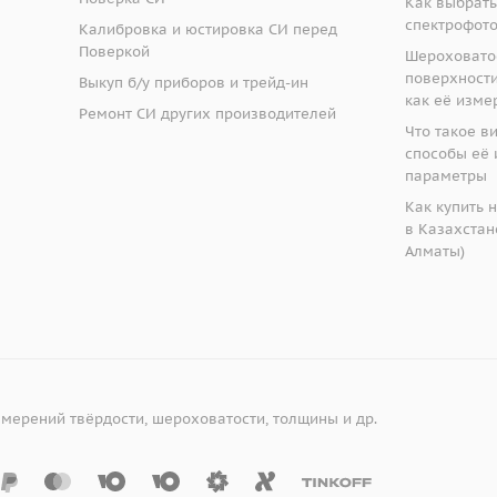
Как выбрать
спектрофот
Калибровка и юстировка СИ перед
Поверкой
Шероховато
поверхности:
Выкуп б/у приборов и трейд-ин
как её изме
Ремонт СИ других производителей
Что такое в
способы её 
параметры
Как купить 
в Казахстане
Алматы)
змерений твёрдости, шероховатости, толщины и др.