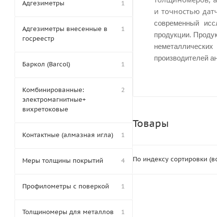
Адгезиметры
1
и точностью дат
современный исс
Адгезиметры внесенные в
1
продукции.
Продук
госреестр
неметаллических
производителей ан
Баркол (Barcol)
1
Комбинированные:
2
электромагнитные+
вихретоковые
Товары
Контактные (алмазная игла)
1
По индексу сортировки (
Меры толщины покрытий
4
Профилометры с поверкой
1
Толщиномеры для металлов
1