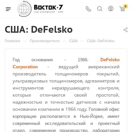
0
США: DeFelsko
—
—
—
Главная
Производители
США
США: DeFelsko
Год основания - 1966.
DeFelsko
ведущий американский
Corporation
-
производитель толщиномеров покрытий,
ультразвуковых толщиномеров, адгезиметров и
инструментов неразрушающего контроля,
которые отличаются своей простотой,
надежностью и точностью датчиков с начала
основании компании в 1966 году.
Головной офис
корпорации располагается в Нью-Йорке, имеет
современный исследовательский и проектный
отдел, современное производство, лабораторию