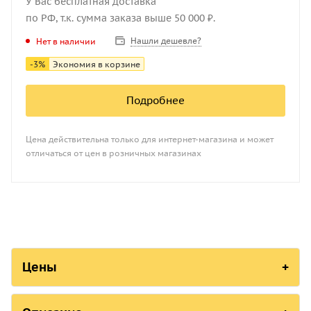
У Вас бесплатная доставка
по РФ, т.к. сумма заказа выше 50 000 ₽.
Нашли дешевле?
Нет в наличии
-
3
%
Экономия в корзине
Подробнее
Цена действительна только для интернет-магазина и может
отличаться от цен в розничных магазинах
Цены
Q-100A B-7 стандарт
Q-100A B-7 доп. Х ось