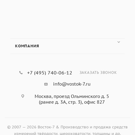
КОМПАНИЯ
Для удобства подбора аналогов мы составили та
твёрдости производства советских времё
Группа моделей, схожих по
+7 (495) 740-06-12
ЗАКАЗАТЬ ЗВОНОК
характеристикам
info@vostok-7.ru
Приборы для измерения твёрдости по методу Роквел
Москва, проезд Ольминского д. 5
(ранее д. 3А, стр. 3), офис 827
РВ;
ТК (ТК-3)
;
ТК-14-250
;
ТКП-1
;
Ручное
ТРП-5011
;
ИТР 60/150
ТК-2
;
ТК-2М
; 2018ТР
Электрическо
© 2007 — 2026 Восток-7 & Производство и продажа средств
измерений твёрдости, шероховатости, толщины и др.