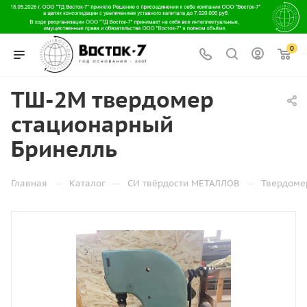
0
ТШ-2М твердомер
стационарный
Бринелль
—
—
—
Главная
Каталог
СИ твёрдости МЕТАЛЛОВ
Твердоме