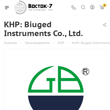
0
КНР: Biuged
Instruments Co., Ltd.
—
—
—
Главная
Производители
КНР
КНР: Biuged Instruments 