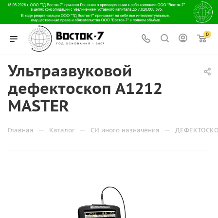
0
Ультразвуковой
дефектоскоп А1212
MASTER
—
—
—
Главная
Каталог
СИ иного назначения
ДЕФЕКТОСК