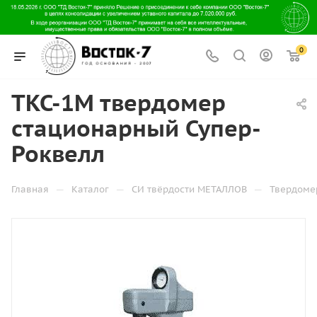
0
ТКС-1М твердомер
стационарный Супер-
Роквелл
—
—
—
Главная
Каталог
СИ твёрдости МЕТАЛЛОВ
Твердоме