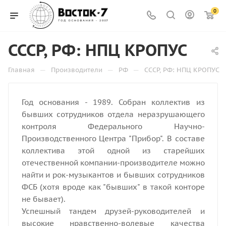
0
СССР, РФ: НПЦ КРОПУС
—
—
—
Главная
Производители
РФ
СССР, РФ: НПЦ КРОПУС
Год основания - 1989. Собран коллектив из
бывших сотрудников отдела неразрушающего
контроля Федерального Научно-
Производственного Центра "Прибор". В составе
коллектива этой одной из старейших
отечественной компании-производителе можно
найти и рок-музыкантов и бывших сотрудников
ФСБ (хотя вроде как "бывших" в такой конторе
не бывает).
Успешный тандем друзей-руководителей и
высокие нравственно-волевые качества