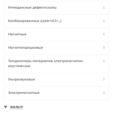
Импедансные дефектоскопы
1
Комбинированные (Leeb+UCI+...)
1
Магнитные
1
Магнитопорошковые
3
Толщиномеры материалов электромагнитно-
1
акустические
Ультразвуковые
7
Электромагнитные
3
ФИЛЬТР