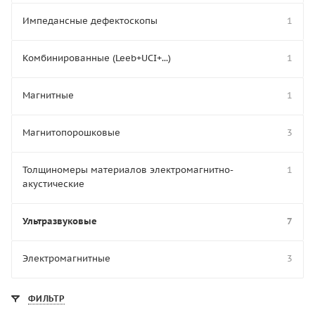
Импедансные дефектоскопы
1
Комбинированные (Leeb+UCI+...)
1
Магнитные
1
Магнитопорошковые
3
Толщиномеры материалов электромагнитно-
1
акустические
Ультразвуковые
7
Электромагнитные
3
ФИЛЬТР