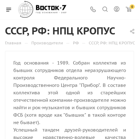
0
СССР, РФ: НПЦ КРОПУС
—
—
—
Главная
Производители
РФ
СССР, РФ: НПЦ КРОПУС
Год основания - 1989. Собран коллектив из
бывших сотрудников отдела неразрушающего
контроля Федерального Научно-
Производственного Центра "Прибор". В составе
коллектива этой одной из старейших
отечественной компании-производителе можно
найти и рок-музыкантов и бывших сотрудников
ФСБ (хотя вроде как "бывших" в такой конторе
не бывает).
Успешный тандем друзей-руководителей и
высокие нравственно-волевые качества