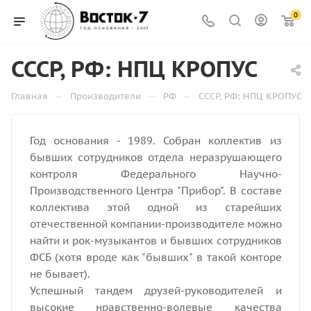
0
СССР, РФ: НПЦ КРОПУС
—
—
—
Главная
Производители
РФ
СССР, РФ: НПЦ КРОПУС
Год основания - 1989. Собран коллектив из
бывших сотрудников отдела неразрушающего
контроля Федерального Научно-
Производственного Центра "Прибор". В составе
коллектива этой одной из старейших
отечественной компании-производителе можно
найти и рок-музыкантов и бывших сотрудников
ФСБ (хотя вроде как "бывших" в такой конторе
не бывает).
Успешный тандем друзей-руководителей и
высокие нравственно-волевые качества