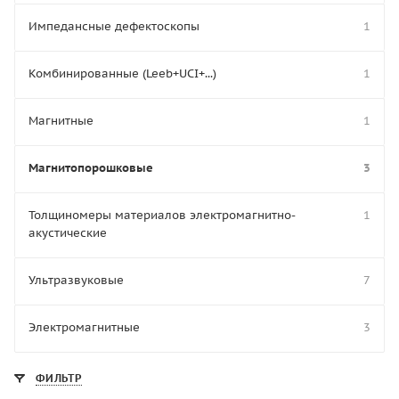
Импедансные дефектоскопы
1
Комбинированные (Leeb+UCI+...)
1
Магнитные
1
Магнитопорошковые
3
Толщиномеры материалов электромагнитно-
1
акустические
Ультразвуковые
7
Электромагнитные
3
ФИЛЬТР