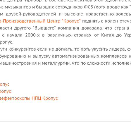
к-музыкантов и бывших сотрудников ФСБ (хотя вроде как "
м друзей-руководителей и высокие нравственно-волевые
о-Производственный Центр "Кропус"
поднять с колен отеч
власти другого "бывшего" компания доказала что стран
- с начала 2000-х в различных странах от Китая до У
ропус.
уги конкурентов если не догнать, то хоть укусить лидера
руированию и выпуску автоматизированных комплексов 
 машиностроения и металлургии, что по сложности исполне
опус
ропус
дефектоскопы НПЦ Кропус