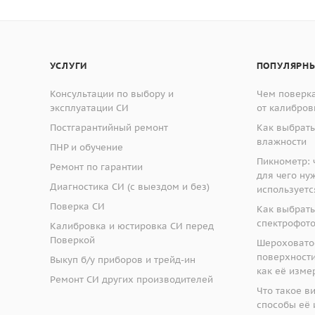
УСЛУГИ
ПОПУЛЯРНЫ
Консультации по выбору и
Чем поверка
эксплуатации СИ
от калибров
Постгарантийный ремонт
Как выбрать
влажности
ПНР и обучение
Пикнометр: ч
Ремонт по гарантии
для чего ну
Диагностика СИ (с выездом и без)
используетс
Поверка СИ
Как выбрать
спектрофот
Калибровка и юстировка СИ перед
Поверкой
Шероховато
поверхности:
Выкуп б/у приборов и трейд-ин
как её изме
Ремонт СИ других производителей
Что такое в
способы её 