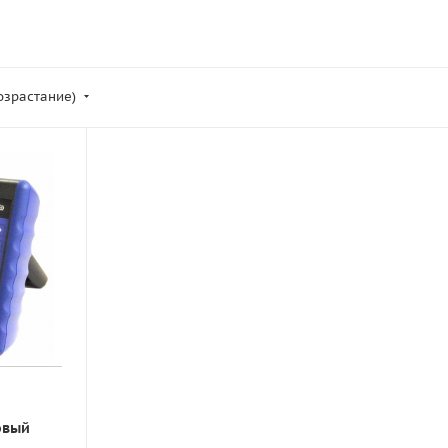
возрастание)
овый