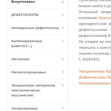
Вихретоковые
1
можно найти и ро
Успешный танде
ДЕФЕКТОСКОПЫ
1
компании
Научн
президентской 
Импедансные дефектоскопы
1
дефектоскопов 
дефектоскопов К
Комбинированные
1
Не взирая на пот
(Leeb+UCI+...)
перешла к конст
линиях гигантов
Магнитные
1
С-300ПМУ1.
Толщиномеры Кр
Магнитопорошковые
3
Дефектоскопы К
Ультразвуковые 
Толщиномеры материалов
1
электромагнитно-
акустические
Ультразвуковые
7