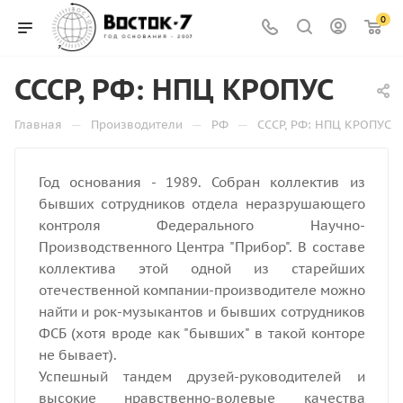
0
СССР, РФ: НПЦ КРОПУС
—
—
—
Главная
Производители
РФ
СССР, РФ: НПЦ КРОПУС
Год основания - 1989. Собран коллектив из
бывших сотрудников отдела неразрушающего
контроля Федерального Научно-
Производственного Центра "Прибор". В составе
коллектива этой одной из старейших
отечественной компании-производителе можно
найти и рок-музыкантов и бывших сотрудников
ФСБ (хотя вроде как "бывших" в такой конторе
не бывает).
Успешный тандем друзей-руководителей и
высокие нравственно-волевые качества