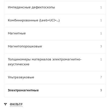
Импедансные дефектоскопы
1
Комбинированные (Leeb+UCI+...)
1
Магнитные
1
Магнитопорошковые
3
Толщиномеры материалов электромагнитно-
1
акустические
Ультразвуковые
7
Электромагнитные
3
ФИЛЬТР