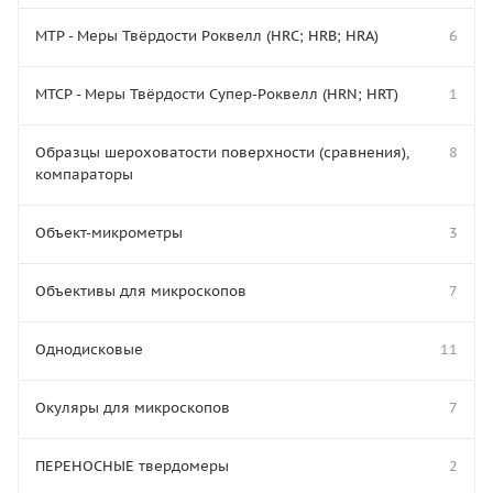
МТР - Меры Твёрдости Роквелл (HRC; HRB; HRA)
6
МТСР - Меры Твёрдости Супер-Роквелл (HRN; HRT)
1
Образцы шероховатости поверхности (сравнения),
8
компараторы
Объект-микрометры
3
Объективы для микроскопов
7
Однодисковые
11
Окуляры для микроскопов
7
ПЕРЕНОСНЫЕ твердомеры
2