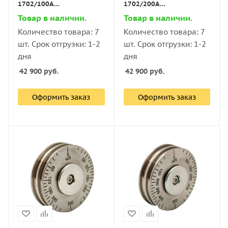
1702/100А
1702/200А
нержавеющая сталь,
нержавеющая сталь,
Товар в наличии.
Товар в наличии.
диапазон 0–100 мкм
диапазон 0–200 мкм
Количество товара: 7
Количество товара: 7
(шаг 5 мкм)
(шаг 10 мкм)
шт. Срок отгрузки: 1-2
шт. Срок отгрузки: 1-2
дня
дня
42 900
руб.
42 900
руб.
Оформить заказ
Оформить заказ