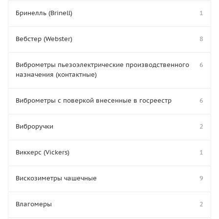
Бринелль (Brinell)
1
Вебстер (Webster)
8
Виброметры пьезоэлектрические производственного
6
назначения (контактные)
Виброметры с поверкой внесенные в госреестр
6
Виброручки
2
Виккерс (Vickers)
1
Вискозиметры чашечные
9
Влагомеры
2