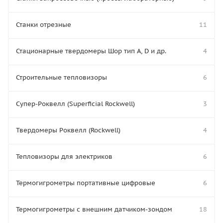
Станки отрезные
11
Стационарные твердомеры Шор тип А, D и др.
4
Строительные тепловизоры
6
Супер-Роквелл (Superficial Rockwell)
3
Твердомеры Роквелл (Rockwell)
4
Тепловизоры для электриков
6
Термогигрометры портативные цифровые
6
Термогигрометры с внешним датчиком-зондом
18