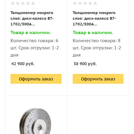
Толщиномер мокрого
Толщиномер мокрого
слоя: диск-колесо В7-
слоя: диск-колесо В7-
1702/300А
1702/500А
нержавеющая сталь,
нержавеющая сталь,
Товар в наличии.
Товар в наличии.
диапазон 0–300 мкм
диапазон 0–500 мкм
Количество товара: 6
Количество товара: 8
(шаг 15 мкм)
(шаг 25 мкм)
шт. Срок отгрузки: 1-2
шт. Срок отгрузки: 1-2
дня
дня
42 900
руб.
38 900
руб.
Оформить заказ
Оформить заказ