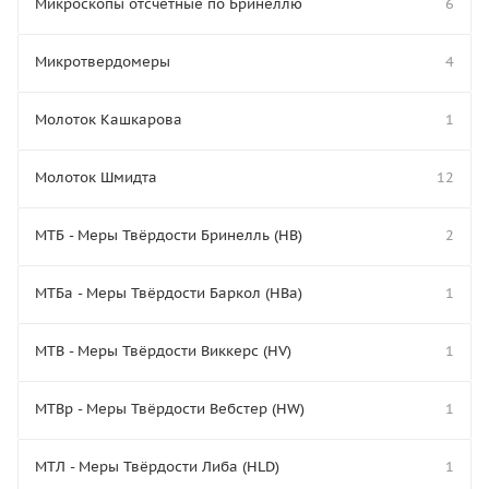
Микроскопы отсчётные по Бринеллю
6
Микротвердомеры
4
Молоток Кашкарова
1
Молоток Шмидта
12
МТБ - Меры Твёрдости Бринелль (HB)
2
МТБа - Меры Твёрдости Баркол (HBa)
1
МТВ - Меры Твёрдости Виккерс (HV)
1
МТВр - Меры Твёрдости Вебстер (HW)
1
МТЛ - Меры Твёрдости Либа (HLD)
1