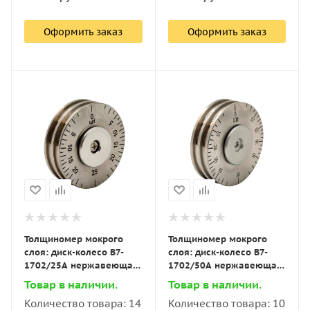
Оформить заказ
Оформить заказ
Толщиномер мокрого
Толщиномер мокрого
слоя: диск-колесо В7-
слоя: диск-колесо В7-
1702/25А нержавеющая
1702/50А нержавеющая
сталь, измеряемый
сталь, измеряемый
Товар в наличии.
Товар в наличии.
диапазон 0–25 мкм (шаг
диапазон 0–50 мкм, (шаг
Количество товара: 14
Количество товара: 10
1,25 мкм)
– 2,5 мкм)