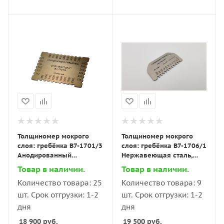
Толщиномер мокрого
Толщиномер мокрого
слоя: гребёнка В7-1701/3
слоя: гребёнка В7-1706/1
Анодированный
Нержавеющая сталь,
алюминий, измеряемый
измеряемый диапазон
Товар в наличии.
Товар в наличии.
диапазон 1”-80” / 25–
0–100 мкм
Количество товара: 25
Количество товара: 9
2032 мкм
шт. Срок отгрузки: 1-2
шт. Срок отгрузки: 1-2
дня
дня
18 900
руб.
19 500
руб.