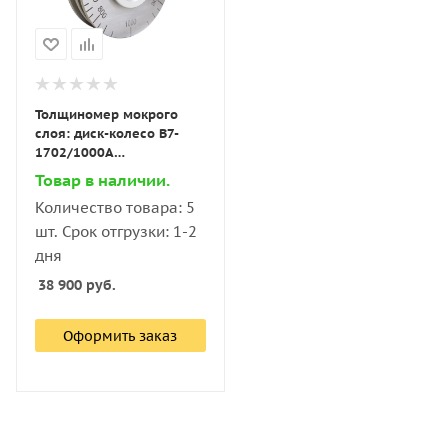
Толщиномер мокрого
слоя: диск-колесо В7-
1702/1000А
нержавеющая сталь,
Товар в наличии.
диапазон 0–1000 мкм
Количество товара: 5
(шаг 50 мкм)
шт. Срок отгрузки: 1-2
дня
38 900
руб.
Оформить заказ