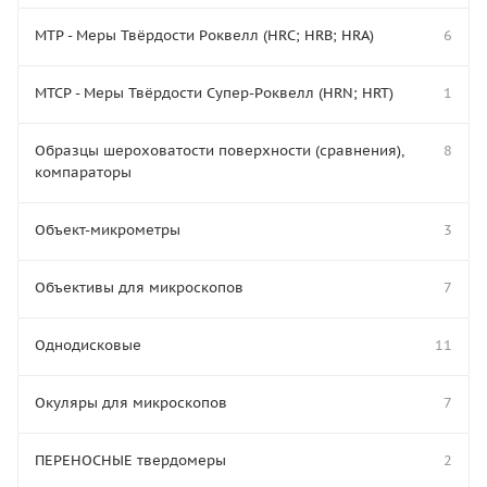
МТР - Меры Твёрдости Роквелл (HRC; HRB; HRA)
6
МТСР - Меры Твёрдости Супер-Роквелл (HRN; HRT)
1
Образцы шероховатости поверхности (сравнения),
8
компараторы
Объект-микрометры
3
Объективы для микроскопов
7
Однодисковые
11
Окуляры для микроскопов
7
ПЕРЕНОСНЫЕ твердомеры
2