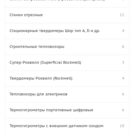
Станки отрезные
11
Стационарные твердомеры Шор тип А, D и др.
4
Строительные тепловизоры
6
Супер-Роквелл (Superficial Rockwell)
3
Твердомеры Роквелл (Rockwell)
4
Тепловизоры для электриков
6
Термогигрометры портативные цифровые
6
Термогигрометры с внешним датчиком-зондом
18