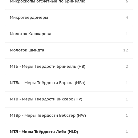
Микроскопы отсчётные по Бринеллю
6
Микротвердомеры
4
Молоток Кашкарова
1
Молоток Шмидта
12
МТБ - Меры Твёрдости Бринелль (HB)
2
МТБа - Меры Твёрдости Баркол (HBa)
1
МТВ - Меры Твёрдости Виккерс (HV)
1
МТВр - Меры Твёрдости Вебстер (HW)
1
МТЛ - Меры Твёрдости Либа (HLD)
1