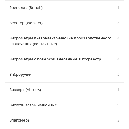
Бринелль (Brinell)
1
Вебстер (Webster)
8
Виброметры пьезоэлектрические производственного
6
назначения (контактные)
Виброметры с поверкой внесенные в госреестр
6
Виброручки
2
Виккерс (Vickers)
1
Вискозиметры чашечные
9
Влагомеры
2