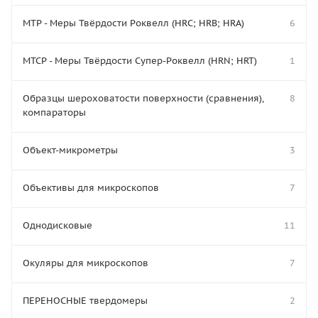
МТР - Меры Твёрдости Роквелл (HRC; HRB; HRA)
6
МТСР - Меры Твёрдости Супер-Роквелл (HRN; HRT)
1
Образцы шероховатости поверхности (сравнения),
8
компараторы
Объект-микрометры
3
Объективы для микроскопов
7
Однодисковые
11
Окуляры для микроскопов
7
ПЕРЕНОСНЫЕ твердомеры
2