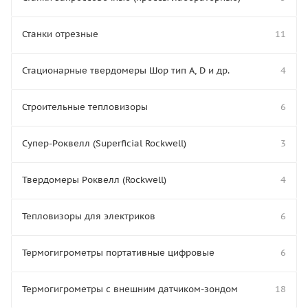
Станки отрезные
11
Стационарные твердомеры Шор тип А, D и др.
4
Строительные тепловизоры
6
Супер-Роквелл (Superficial Rockwell)
3
Твердомеры Роквелл (Rockwell)
4
Тепловизоры для электриков
6
Термогигрометры портативные цифровые
6
Термогигрометры с внешним датчиком-зондом
18