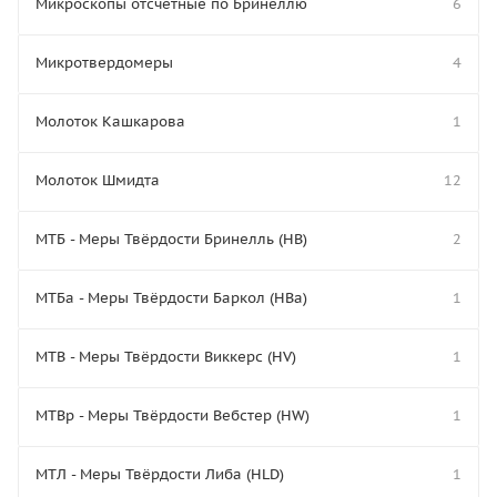
Микроскопы отсчётные по Бринеллю
6
Микротвердомеры
4
Молоток Кашкарова
1
Молоток Шмидта
12
МТБ - Меры Твёрдости Бринелль (HB)
2
МТБа - Меры Твёрдости Баркол (HBa)
1
МТВ - Меры Твёрдости Виккерс (HV)
1
МТВр - Меры Твёрдости Вебстер (HW)
1
МТЛ - Меры Твёрдости Либа (HLD)
1