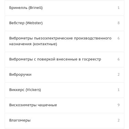
Бринелль (Brinell)
1
Вебстер (Webster)
8
Виброметры пьезоэлектрические производственного
6
назначения (контактные)
Виброметры с поверкой внесенные в госреестр
6
Виброручки
2
Виккерс (Vickers)
1
Вискозиметры чашечные
9
Влагомеры
2