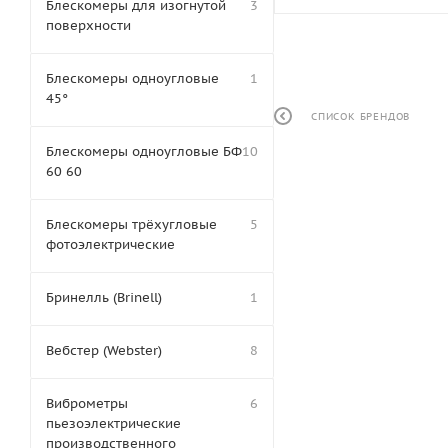
Блескомеры для изогнутой
3
поверхности
Блескомеры одноугловые
1
45°
СПИСОК БРЕНДОВ
Блескомеры одноугловые БФ
10
60 60
Блескомеры трёхугловые
5
фотоэлектрические
Бринелль (Brinell)
1
Вебстер (Webster)
8
Виброметры
6
пьезоэлектрические
производственного