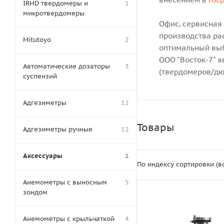
IRHD твердомеры и
1
микротвердомеры
Офис, сервисная
производства рас
Mitutoyo
2
оптимальный выб
ООО "Восток-7" 
Автоматические дозаторы
3
(твердомеров/дю
суспензий
Адгезиметры
12
Товары
Адгезиметры ручные
12
Аксессуары
1
По индексу сортировки (
Анемометры с выносным
5
зондом
Анемометры с крыльчаткой
4