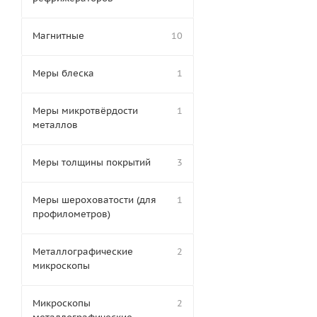
Магнитные
10
Меры блеска
1
Меры микротвёрдости
1
металлов
Меры толщины покрытий
3
Меры шероховатости (для
1
профилометров)
Металлографические
2
микроскопы
Микроскопы
2