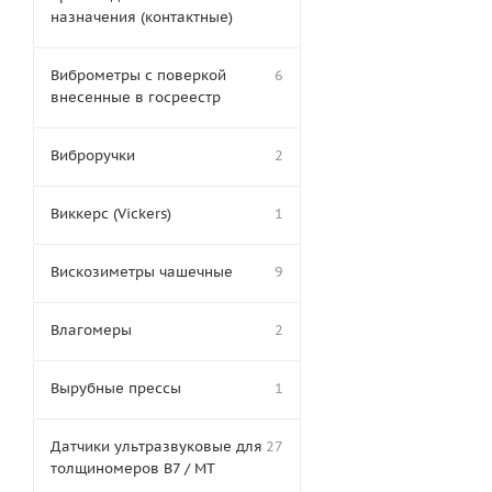
назначения (контактные)
Виброметры с поверкой
6
внесенные в госреестр
Виброручки
2
Виккерс (Vickers)
1
Вискозиметры чашечные
9
Влагомеры
2
Вырубные прессы
1
Датчики ультразвуковые для
27
толщиномеров В7 / МТ