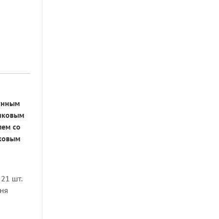
гунным
тиковым
лем со
ковым
21 шт.
дня