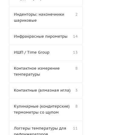
Инденторы: наконечники
2
шариковые
Инфракрасные пирометры
14
ИШП / Time Group
13
Контактное измерение
8
температуры
Контактные (алмазная игла)
3
Кулинарные (кондитерские)
8
термометры со щупом
Логгеры температуры для
11
рефрижераторов