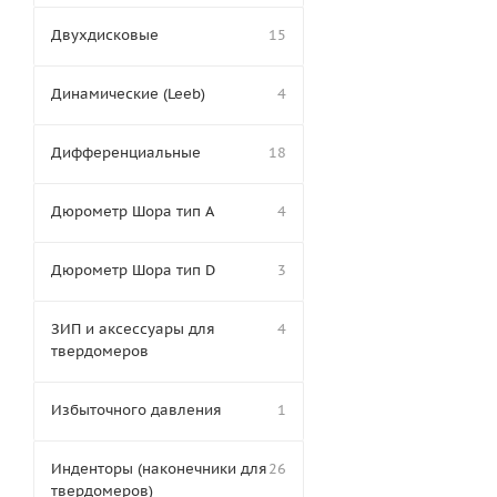
Двухдисковые
15
Динамические (Leeb)
4
Дифференциальные
18
Дюрометр Шора тип A
4
Дюрометр Шора тип D
3
ЗИП и аксессуары для
4
твердомеров
Избыточного давления
1
Инденторы (наконечники для
26
твердомеров)