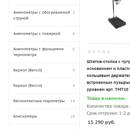
Анемометры с обогреваемой
2
струной
Анемометры с поверкой
6
Анемометры с функциями
6
термометра
Штатив-стойка с чу
основанием и плас
Баркол (Barcol)
4
кольцевым держате
встроенным пузырь
Баркол (Barcol)
4
уровнем арт. ТМТ10
Товар в наличии.
Бесконтактные пирометры
14
Количество товара: 
Срок отгрузки: 1-2 
Блескомеры
10
15 290
руб.