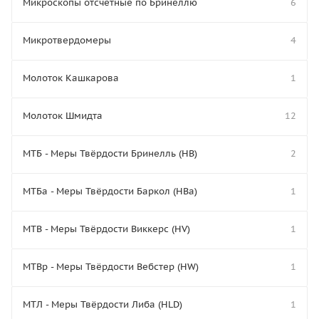
Микроскопы отсчётные по Бринеллю
6
Микротвердомеры
4
Молоток Кашкарова
1
Молоток Шмидта
12
МТБ - Меры Твёрдости Бринелль (HB)
2
МТБа - Меры Твёрдости Баркол (HBa)
1
МТВ - Меры Твёрдости Виккерс (HV)
1
МТВр - Меры Твёрдости Вебстер (HW)
1
МТЛ - Меры Твёрдости Либа (HLD)
1