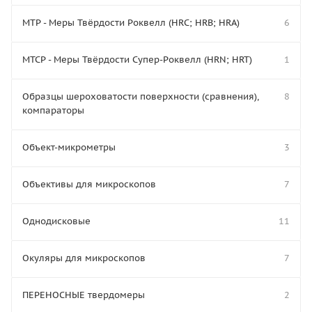
МТР - Меры Твёрдости Роквелл (HRC; HRB; HRA)
6
МТСР - Меры Твёрдости Супер-Роквелл (HRN; HRT)
1
Образцы шероховатости поверхности (сравнения),
8
компараторы
Объект-микрометры
3
Объективы для микроскопов
7
Однодисковые
11
Окуляры для микроскопов
7
ПЕРЕНОСНЫЕ твердомеры
2