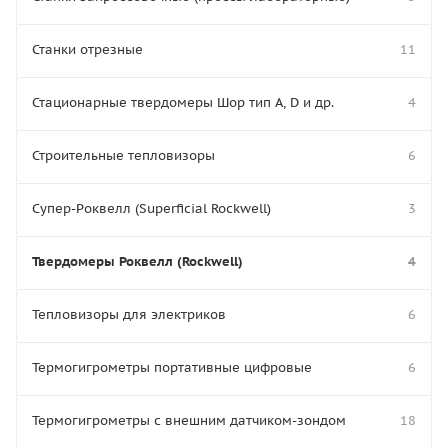
Станки отрезные
11
Стационарные твердомеры Шор тип А, D и др.
4
Строительные тепловизоры
6
Супер-Роквелл (Superficial Rockwell)
3
Твердомеры Роквелл (Rockwell)
4
Тепловизоры для электриков
6
Термогигрометры портативные цифровые
6
Термогигрометры с внешним датчиком-зондом
18