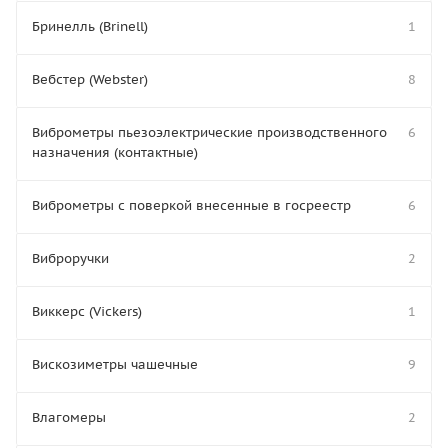
Бринелль (Brinell)
1
Вебстер (Webster)
8
Виброметры пьезоэлектрические производственного
6
назначения (контактные)
Виброметры с поверкой внесенные в госреестр
6
Виброручки
2
Виккерс (Vickers)
1
Вискозиметры чашечные
9
Влагомеры
2