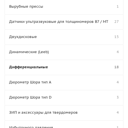
Вырубные прессы
1
Датчики ультразвуковые для толщиномеров В7 / МТ
27
Двухдисковые
15
Динамические (Leeb)
4
Дифференциальные
18
Дюрометр Шора тип A
4
Дюрометр Шора тип D
3
ЗИП и аксессуары для твердомеров
4
Избыточного давления
1