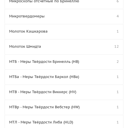
Микроскопы отсчётные по Бринеллю
6
Микротвердомеры
4
Молоток Кашкарова
1
Молоток Шмидта
12
МТБ - Меры Твёрдости Бринелль (HB)
2
МТБа - Меры Твёрдости Баркол (HBa)
1
МТВ - Меры Твёрдости Виккерс (HV)
1
МТВр - Меры Твёрдости Вебстер (HW)
1
МТЛ - Меры Твёрдости Либа (HLD)
1