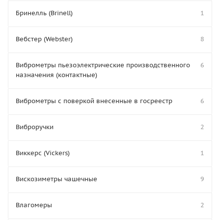
Бринелль (Brinell)
1
Вебстер (Webster)
8
Виброметры пьезоэлектрические производственного
6
назначения (контактные)
Виброметры с поверкой внесенные в госреестр
6
Виброручки
2
Виккерс (Vickers)
1
Вискозиметры чашечные
9
Влагомеры
2