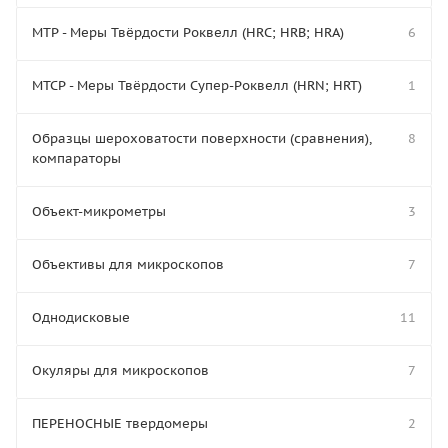
МТР - Меры Твёрдости Роквелл (HRC; HRB; HRA)
6
МТСР - Меры Твёрдости Супер-Роквелл (HRN; HRT)
1
Образцы шероховатости поверхности (сравнения),
8
компараторы
Объект-микрометры
3
Объективы для микроскопов
7
Однодисковые
11
Окуляры для микроскопов
7
ПЕРЕНОСНЫЕ твердомеры
2