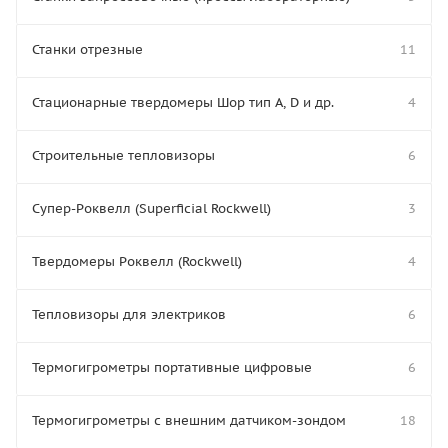
Станки отрезные
11
Стационарные твердомеры Шор тип А, D и др.
4
Строительные тепловизоры
6
Супер-Роквелл (Superficial Rockwell)
3
Твердомеры Роквелл (Rockwell)
4
Тепловизоры для электриков
6
Термогигрометры портативные цифровые
6
Термогигрометры с внешним датчиком-зондом
18