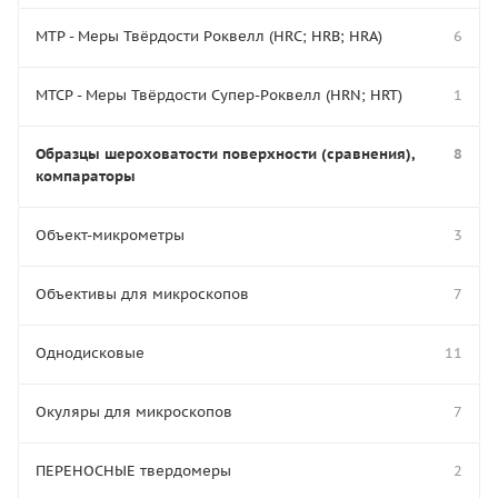
МТР - Меры Твёрдости Роквелл (HRC; HRB; HRA)
6
МТСР - Меры Твёрдости Супер-Роквелл (HRN; HRT)
1
Образцы шероховатости поверхности (сравнения),
8
компараторы
Объект-микрометры
3
Объективы для микроскопов
7
Однодисковые
11
Окуляры для микроскопов
7
ПЕРЕНОСНЫЕ твердомеры
2