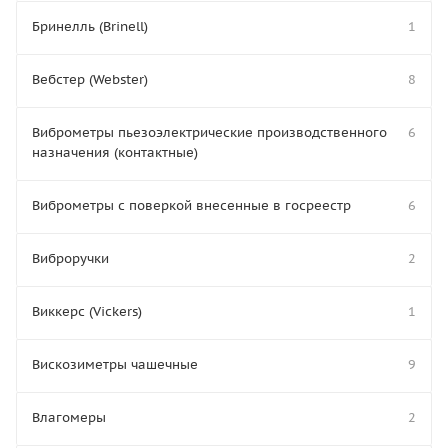
Бринелль (Brinell)
1
Вебстер (Webster)
8
Виброметры пьезоэлектрические производственного
6
назначения (контактные)
Виброметры с поверкой внесенные в госреестр
6
Виброручки
2
Виккерс (Vickers)
1
Вискозиметры чашечные
9
Влагомеры
2