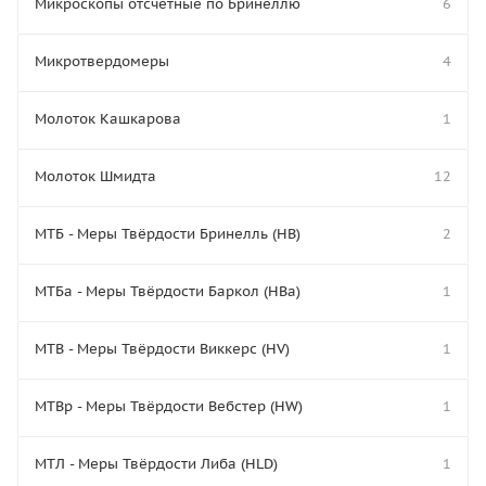
Микроскопы отсчётные по Бринеллю
6
Микротвердомеры
4
Молоток Кашкарова
1
Молоток Шмидта
12
МТБ - Меры Твёрдости Бринелль (HB)
2
МТБа - Меры Твёрдости Баркол (HBa)
1
МТВ - Меры Твёрдости Виккерс (HV)
1
МТВр - Меры Твёрдости Вебстер (HW)
1
МТЛ - Меры Твёрдости Либа (HLD)
1