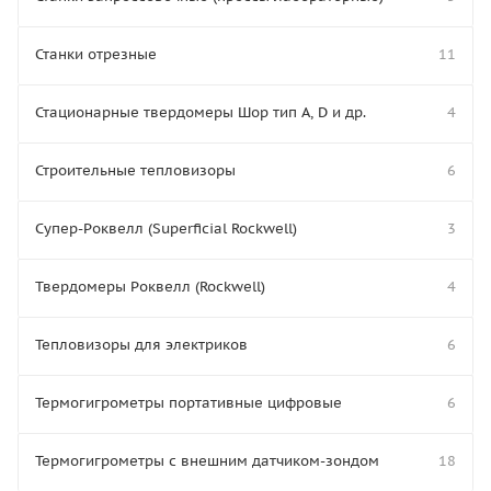
Станки отрезные
11
Стационарные твердомеры Шор тип А, D и др.
4
Строительные тепловизоры
6
Супер-Роквелл (Superficial Rockwell)
3
Твердомеры Роквелл (Rockwell)
4
Тепловизоры для электриков
6
Термогигрометры портативные цифровые
6
Термогигрометры с внешним датчиком-зондом
18