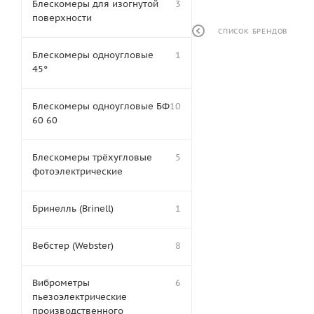
Блескомеры для изогнутой
3
поверхности
СПИСОК БРЕНДОВ
Блескомеры одноугловые
1
45°
Блескомеры одноугловые БФ
10
60 60
Блескомеры трёхугловые
5
фотоэлектрические
Бринелль (Brinell)
1
Вебстер (Webster)
8
Виброметры
6
пьезоэлектрические
производственного