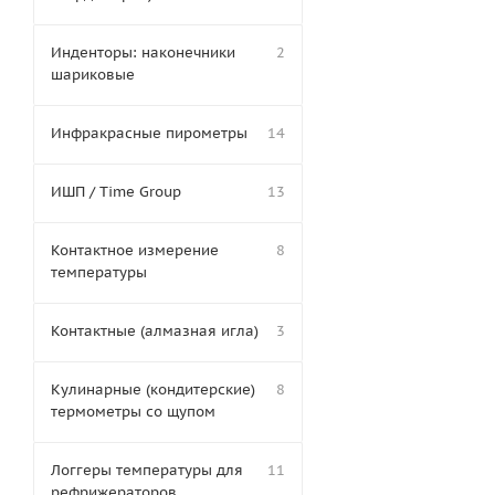
Инденторы: наконечники
2
шариковые
Инфракрасные пирометры
14
ИШП / Time Group
13
Контактное измерение
8
температуры
Контактные (алмазная игла)
3
Кулинарные (кондитерские)
8
термометры со щупом
Логгеры температуры для
11
рефрижераторов