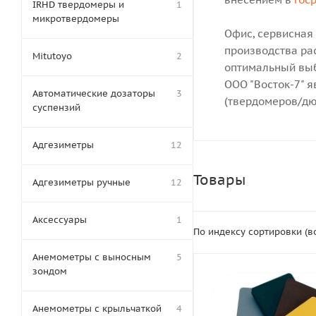
IRHD твердомеры и
1
микротвердомеры
Офис, сервисная
производства рас
Mitutoyo
2
оптимальный выб
ООО "Восток-7" 
Автоматические дозаторы
3
(твердомеров/дю
суспензий
Адгезиметры
12
Товары
Адгезиметры ручные
12
Аксессуары
1
По индексу сортировки (
Анемометры с выносным
5
зондом
Анемометры с крыльчаткой
4