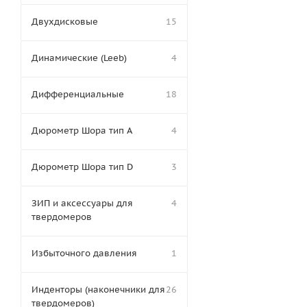
Двухдисковые
15
Динамические (Leeb)
4
Дифференциальные
18
Дюрометр Шора тип A
4
Дюрометр Шора тип D
3
ЗИП и аксессуары для
4
твердомеров
Избыточного давления
1
Инденторы (наконечники для
26
твердомеров)