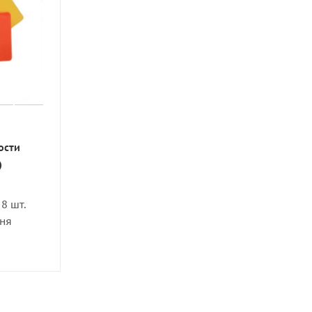
ости
)
8 шт.
дня