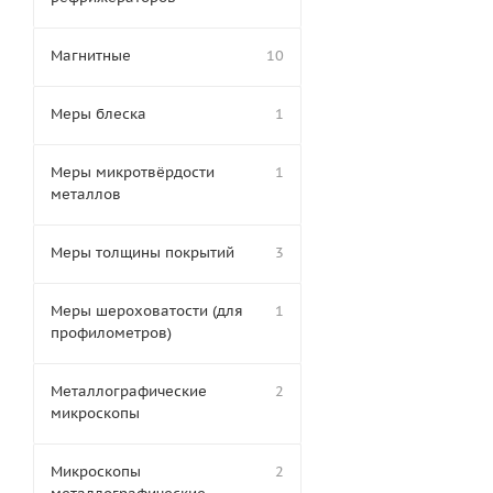
Магнитные
10
Меры блеска
1
Меры микротвёрдости
1
металлов
Меры толщины покрытий
3
Меры шероховатости (для
1
профилометров)
Металлографические
2
микроскопы
Микроскопы
2