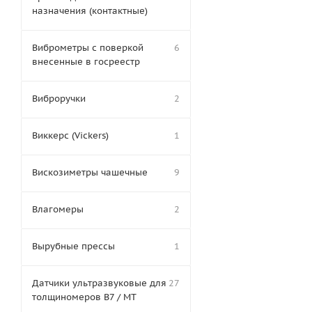
назначения (контактные)
Виброметры с поверкой
6
внесенные в госреестр
Виброручки
2
Виккерс (Vickers)
1
Вискозиметры чашечные
9
Влагомеры
2
Вырубные прессы
1
Датчики ультразвуковые для
27
толщиномеров В7 / МТ