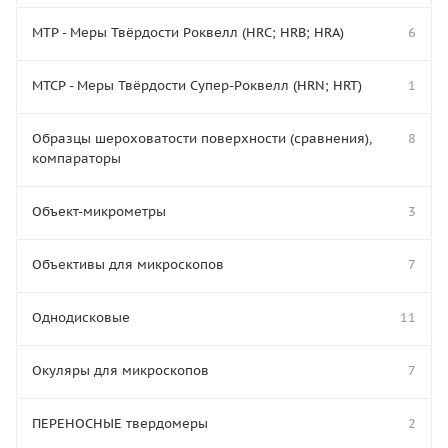
МТР - Меры Твёрдости Роквелл (HRC; HRB; HRA)
6
МТСР - Меры Твёрдости Супер-Роквелл (HRN; HRT)
1
Образцы шероховатости поверхности (сравнения),
8
компараторы
Объект-микрометры
3
Объективы для микроскопов
7
Однодисковые
11
Окуляры для микроскопов
7
ПЕРЕНОСНЫЕ твердомеры
2