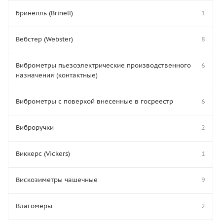
Бринелль (Brinell)
1
Вебстер (Webster)
8
Виброметры пьезоэлектрические производственного
6
назначения (контактные)
Виброметры с поверкой внесенные в госреестр
6
Виброручки
2
Виккерс (Vickers)
1
Вискозиметры чашечные
9
Влагомеры
2