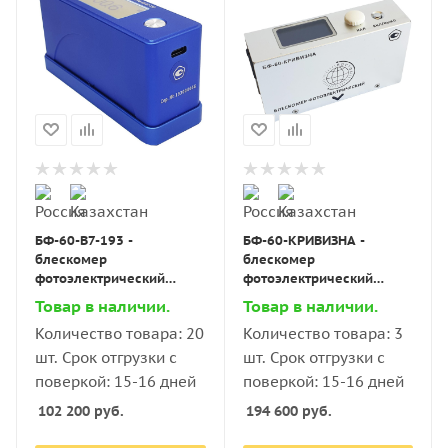
БФ-60-В7-193 -
БФ-60-КРИВИЗНА -
блескомер
блескомер
фотоэлектрический
фотоэлектрический
одноугловой 60°/60° для
одноугловой 60°/60° для
Товар в наличии.
Товар в наличии.
изогнутых поверхностей
изогнутых поверхностей
Количество товара: 20
Количество товара: 3
с поверкой
с поверкой
шт. Срок отгрузки с
шт. Срок отгрузки с
поверкой: 15-16 дней
поверкой: 15-16 дней
102 200
руб.
194 600
руб.