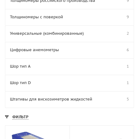
Толщиномеры российского производства
9
Толщиномеры с поверкой
9
Универсальные (комбинированные)
2
Цифровые анемометры
6
Шор тип A
1
Шор тип D
1
Штативы для вискозиметров жидкостей
5
ФИЛЬТР