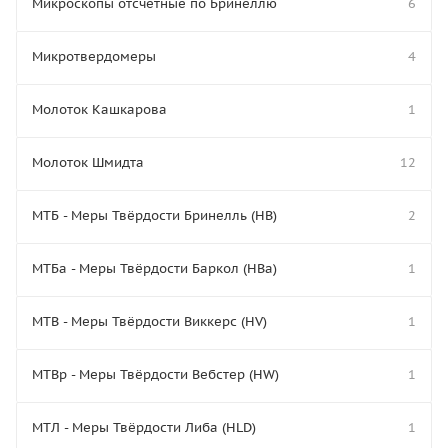
Микроскопы отсчётные по Бринеллю
6
Микротвердомеры
4
Молоток Кашкарова
1
Молоток Шмидта
12
МТБ - Меры Твёрдости Бринелль (HB)
2
МТБа - Меры Твёрдости Баркол (HBa)
1
МТВ - Меры Твёрдости Виккерс (HV)
1
МТВр - Меры Твёрдости Вебстер (HW)
1
МТЛ - Меры Твёрдости Либа (HLD)
1