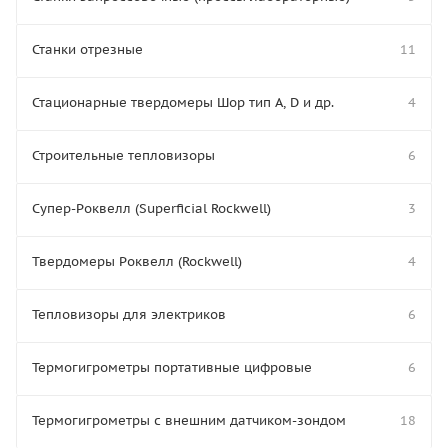
Станки отрезные
11
Стационарные твердомеры Шор тип А, D и др.
4
Строительные тепловизоры
6
Супер-Роквелл (Superficial Rockwell)
3
Твердомеры Роквелл (Rockwell)
4
Тепловизоры для электриков
6
Термогигрометры портативные цифровые
6
Термогигрометры с внешним датчиком-зондом
18